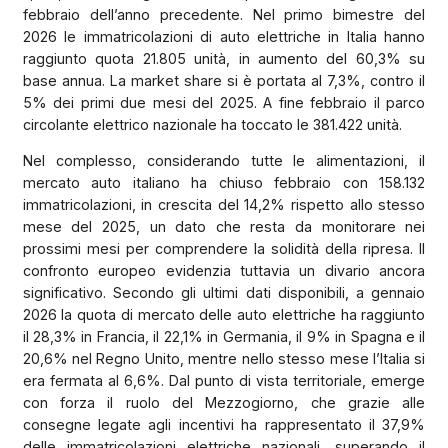
febbraio dell’anno precedente. Nel primo bimestre del
2026 le immatricolazioni di auto elettriche in Italia hanno
raggiunto quota 21.805 unità, in aumento del 60,3% su
base annua. La market share si è portata al 7,3%, contro il
5% dei primi due mesi del 2025. A fine febbraio il parco
circolante elettrico nazionale ha toccato le 381.422 unità.
Nel complesso, considerando tutte le alimentazioni, il
mercato auto italiano ha chiuso febbraio con 158.132
immatricolazioni, in crescita del 14,2% rispetto allo stesso
mese del 2025, un dato che resta da monitorare nei
prossimi mesi per comprendere la solidità della ripresa. Il
confronto europeo evidenzia tuttavia un divario ancora
significativo. Secondo gli ultimi dati disponibili, a gennaio
2026 la quota di mercato delle auto elettriche ha raggiunto
il 28,3% in Francia, il 22,1% in Germania, il 9% in Spagna e il
20,6% nel Regno Unito, mentre nello stesso mese l’Italia si
era fermata al 6,6%. Dal punto di vista territoriale, emerge
con forza il ruolo del Mezzogiorno, che grazie alle
consegne legate agli incentivi ha rappresentato il 37,9%
delle immatricolazioni elettriche nazionali, superando il