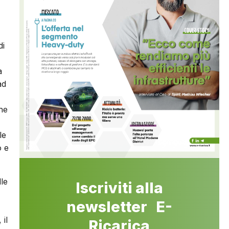
di
a
ad
che
le
o e
le
Iscriviti alla
newsletter E-
 il
Ricarica