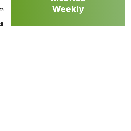
Weekly
ta
di