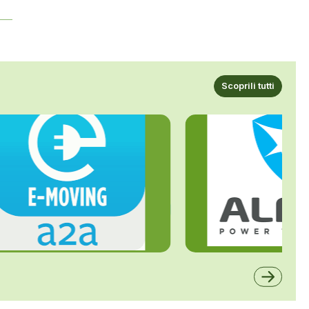
Scoprili tutti
ALFE
A2A