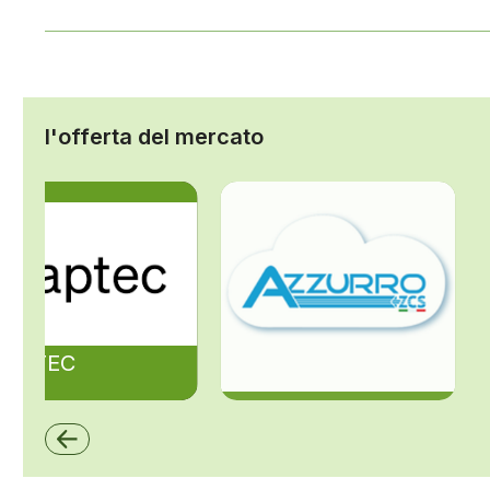
l'offerta del mercato
ZAPTEC
ZCS Azzurro