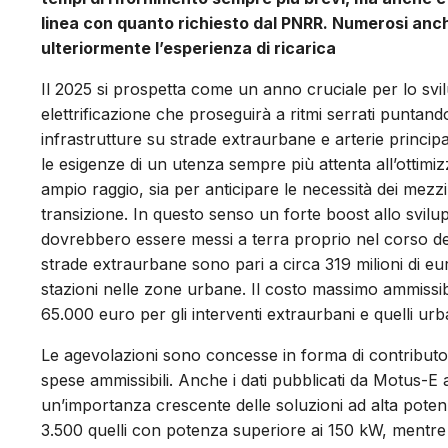
linea con quanto richiesto dal PNRR. Numerosi anch
ulteriormente l’esperienza di ricarica
Il 2025 si prospetta come un anno cruciale per lo svi
elettrificazione che proseguirà a ritmi serrati puntand
infrastrutture su strade extraurbane e arterie princip
le esigenze di un utenza sempre più attenta all’ottimi
ampio raggio, sia per anticipare le necessità dei mezz
transizione. In questo senso un forte boost allo svilu
dovrebbero essere messi a terra proprio nel corso dell’
strade extraurbane sono pari a circa 319 milioni di eu
stazioni nelle zone urbane. Il costo massimo ammissibi
65.000 euro per gli interventi extraurbani e quelli urb
Le agevolazioni sono concesse in forma di contributo
spese ammissibili. Anche i dati pubblicati da Motus-
un’importanza crescente delle soluzioni ad alta potenz
3.500 quelli con potenza superiore ai 150 kW, mentre sugl