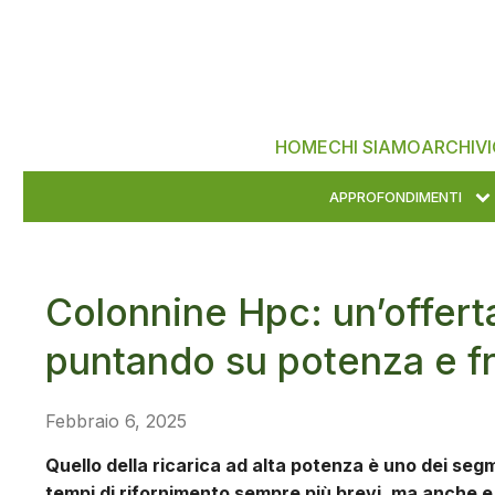
HOME
CHI SIAMO
ARCHIVI
APPROFONDIMENTI
Colonnine Hpc: un’offert
puntando su potenza e fru
Febbraio 6, 2025
Quello della ricarica ad alta potenza è uno dei seg
tempi di rifornimento sempre più brevi, ma anche e 