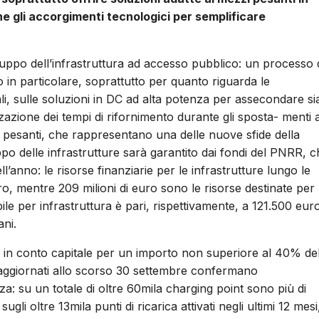
e gli accorgimenti tecnologici per semplificare
luppo dell’infrastruttura ad accesso pubblico: un processo 
o in particolare, soprattutto per quanto riguarda le
ali, sulle soluzioni in DC ad alta potenza per assecondare si
zzazione dei tempi di rifornimento durante gli sposta- menti 
i pesanti, che rappresentano una delle nuove sfide della
ppo delle infrastrutture sarà garantito dai fondi del PNRR, 
anno: le risorse finanziarie per le infrastrutture lungo le
ro, mentre 209 milioni di euro sono le risorse destinate per 
le per infrastruttura è pari, rispettivamente, a 121.500 eur
ani.
 in conto capitale per un importo non superiore al 40% del
E aggiornati allo scorso 30 settembre confermano
a: su un totale di oltre 60mila charging point sono più di
i oltre 13mila punti di ricarica attivati negli ultimi 12 mesi,