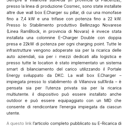
presso la linea di produzione Cosmec, sono state installate
altre due wall box E.Charger su pillar, di cui una monofase
fino a 7,4 kW e una trifase con potenza fino a 22 kW.
Presso lo Stabilimento produttivo Bellinzago Novarese
(Linea RamBlock, in provincia di Novara) è invece stata
installata una colonnine E-Charger Double con doppia
presa e 22kW di potenza per ogni charging point. Tutte le
infrastrutture vengono adoperate sia per la ricarica delle
auto aziendali, sia per i mezzi dedicati alla logistica e
presso tutte le location è stato implementato un sistema
smart di bilanciamento del carico utilizzando il Portale
Energy sviluppato da DKC. La wall box E.Charger –
impiegata presso lo stabilimento di Villanova sull’Arda – è
pensata sia per l’utenza privata sia per la ricarica
multiutente. il dispositivo può essere installato anche
outdoor e può essere equipaggiato con un MID che
consente di rendicontare l’energia impiegata da ciascun
utente.
A questo link
l’articolo completo pubblicato su E-Ricarica di