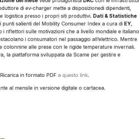
azione del mese
vede protagonista
DKC
con le infrastruttu
oduttore di ev-charger mette a disposizionedi dipendenti,
 e logistica presso i propri siti produttivi.
Dati & Statistiche
i punti salienti del Mobility Consumer Index a cura di
EY
,
i riflettori sulle motivazioni che a livello mondiale e italiano
stacolano i consumatori nel passaggio all’elettrico. Mentre
 e colonnine alle prese con le rigide temperature invernali.
va, la piattaforma sviluppata da Scame per gestire e
E-Ricarica in formato PDF
a questo link
.
te al mensile in versione digitale o cartacea.