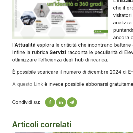
L’I
nstall
che il pr
visitatori
analizza 
puntando 
ancora o
l’
Attualità
esplora le criticità che incontrano batterie
Infine la rubrica
Servizi
racconta le peculiarità di Ele
ottimizzare l’efficienza degli hub di ricarica.
È possibile scaricare il numero di dicembre 2024 di 
A questo Link
è invece possibile abbonarsi gratuitamen
Condividi su:
Articoli correlati