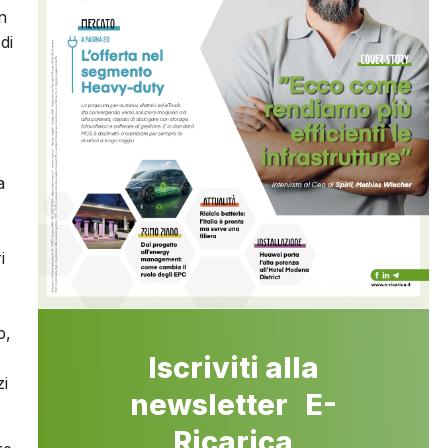
In
di
a
i
p,
Iscriviti alla
zi
newsletter E-
Ricarica