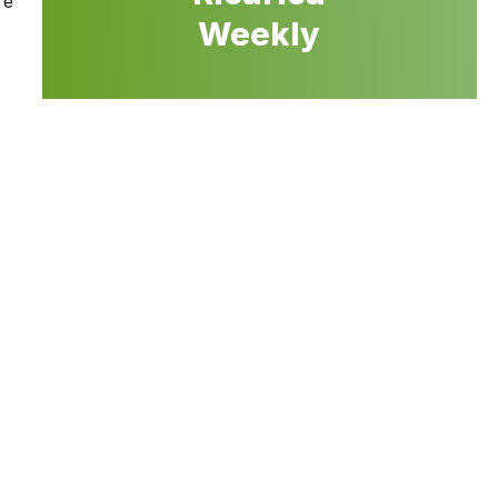
re
Weekly