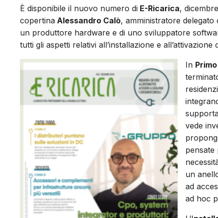
È disponibile il nuovo numero di
E-Ricarica
, dicembre
copertina
Alessandro Calò
, amministratore delegato 
un produttore hardware e di uno sviluppatore softwa
tutti gli aspetti relativi all’installazione e all’attivazione 
In
Primo
terminat
residenzi
integrand
supporta
vede inv
propongo
pensate 
necessità
un anello
ad acces
ad hoc p