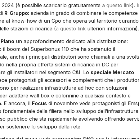
 2024 (è possibile scaricarlo gratuitamente
a questo link
). 
di
R-Gruppo
: azienda in grado di combinare le competenze 
re al know-how di un Cpo che opera sul territorio curando
delle stazioni di ricarica (
a questo link
ulteriori informazioni).
 Piano
un approfondimento dedicato alla distribuzione:
o il boom del Superbonus 110 che ha sostenuto il
ale, anche i principali distributori sono chiamati a una svolt
o nella propria offerta sistemi di ricarica in DC per
re gli installatori nel segmento C&I. Lo
speciale Mercato
ece protagonisti gli accessori e complementi che i produttor
no per realizzare infrastrutture ad hoc con soluzioni
per adattare wall box e colonnine a qualsiasi contesto e
. E ancora, il
Focus
di novembre vede protagonisti gli Ems
 fondamentale della filiera nello sviluppo dell’infrastruttura
so pubblico che sta rapidamente evolvendo offrendo servi
er sostenere lo sviluppo della rete.