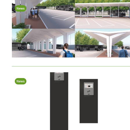
News
News