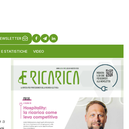
EWSLETTER
 E STATISTICHE
VIDEO
re
a
gi