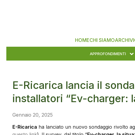
HOME
CHI SIAMO
ARCHIVI
APPROFONDIMENTI
E-Ricarica lancia il sond
installatori “Ev-charger:
Gennaio 20, 2025
E-Ricarica
ha lanciato un nuovo sondaggio rivolto agli
questo link
). Il survey, dal titolo “
Ev-charger, la situ