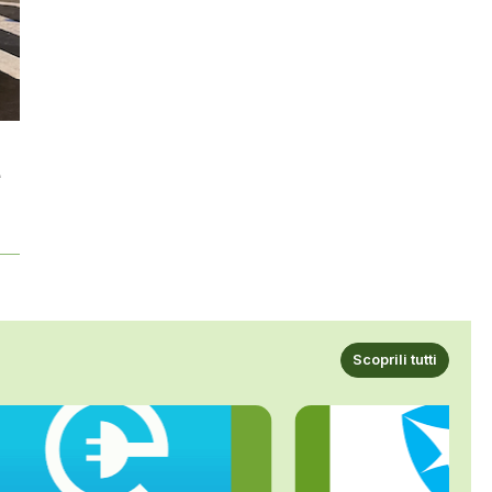
e
Scoprili tutti