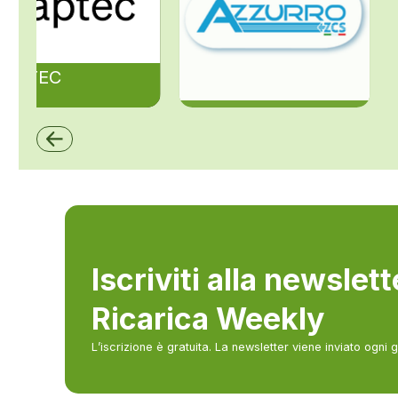
ZAPTEC
ZCS Azzurro
Iscriviti alla newslet
Ricarica Weekly
L’iscrizione è gratuita. La newsletter viene inviato ogni 