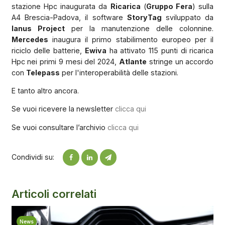
stazione Hpc inaugurata da
Ricarica
(
Gruppo Fera
) sulla
A4 Brescia-Padova, il software
StoryTag
sviluppato da
Ianus Project
per la manutenzione delle colonnine.
Mercedes
inaugura il primo stabilimento europeo per il
riciclo delle batterie,
Ewiva
ha attivato 115 punti di ricarica
Hpc nei primi 9 mesi del 2024,
Atlante
stringe un accordo
con
Telepass
per l'interoperabilità delle stazioni.
E tanto altro ancora.
Se vuoi ricevere la newsletter
clicca qui
Se vuoi consultare l’archivio
clicca qui
Condividi su:
Articoli correlati
News