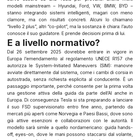
modelli mainstream – Hyundai, Ford, VW, BMW, BYD –
stanno integrando sistemi intelligenti, magari con meno
clamore, ma con risultati concreti. Alcuni lo chiamano
“livello 2 plus”, altri “co-pilot”, ma la sostanza è chiara: l’auto
conosce il suo guidatore. E prende decisioni prima di lui.
E a livello normativo?
Dal 26 settembre 2025 dovrebbe entrare in vigore in
Europa l’emendamento al regolamento UNECE R157 che
autorizza le System-Initiated Maneuvers (SIM): manovre
avviate direttamente dal sistema, come i cambi di corsia in
autostrada, senza richiesta esplicita al conducente. È un
passaggio importante, perché consente per la prima volta
una gestione attiva della guida da parte dell’AI anche in
Europa. Di conseguenza Tesla si sta preparando a lanciare
il suo FSD supervisionato entro fine anno, partendo da
mercati più aperti come Norvegia e Paesi Bassi, dove sono
già attive esenzioni e collaborazioni con le autorità. Il
modello sarà simile a quello nordamericano: guida hands-
off, eyes-on, dove le mani possono staccarsi dal volante,