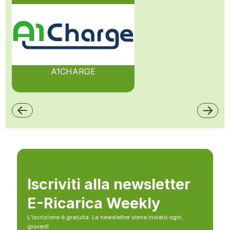
A1CHARGE
Iscriviti alla newsletter
E-Ricarica Weekly
L’iscrizione è gratuita. La newsletter viene inviato ogni
giovedì