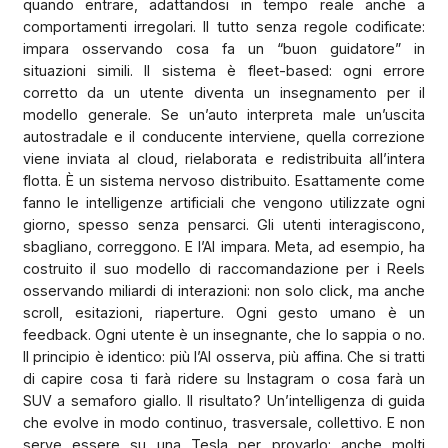
quando entrare, adattandosi in tempo reale anche a
comportamenti irregolari. Il tutto senza regole codificate:
impara osservando cosa fa un “buon guidatore” in
situazioni simili. Il sistema è fleet-based: ogni errore
corretto da un utente diventa un insegnamento per il
modello generale. Se un’auto interpreta male un’uscita
autostradale e il conducente interviene, quella correzione
viene inviata al cloud, rielaborata e redistribuita all’intera
flotta. È un sistema nervoso distribuito. Esattamente come
fanno le intelligenze artificiali che vengono utilizzate ogni
giorno, spesso senza pensarci. Gli utenti interagiscono,
sbagliano, correggono. E l’AI impara. Meta, ad esempio, ha
costruito il suo modello di raccomandazione per i Reels
osservando miliardi di interazioni: non solo click, ma anche
scroll, esitazioni, riaperture. Ogni gesto umano è un
feedback. Ogni utente è un insegnante, che lo sappia o no.
Il principio è identico: più l’AI osserva, più affina. Che si tratti
di capire cosa ti farà ridere su Instagram o cosa farà un
SUV a semaforo giallo. Il risultato? Un’intelligenza di guida
che evolve in modo continuo, trasversale, collettivo. E non
serve essere su una Tesla per provarlo: anche molti