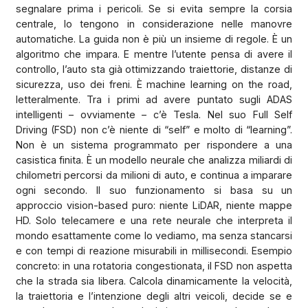
segnalare prima i pericoli. Se si evita sempre la corsia
centrale, lo tengono in considerazione nelle manovre
automatiche. La guida non è più un insieme di regole. È un
algoritmo che impara. E mentre l’utente pensa di avere il
controllo, l’auto sta già ottimizzando traiettorie, distanze di
sicurezza, uso dei freni. È machine learning on the road,
letteralmente. Tra i primi ad avere puntato sugli ADAS
intelligenti – ovviamente – c’è Tesla. Nel suo Full Self
Driving (FSD) non c’è niente di “self” e molto di “learning”.
Non è un sistema programmato per rispondere a una
casistica finita. È un modello neurale che analizza miliardi di
chilometri percorsi da milioni di auto, e continua a imparare
ogni secondo. Il suo funzionamento si basa su un
approccio vision-based puro: niente LiDAR, niente mappe
HD. Solo telecamere e una rete neurale che interpreta il
mondo esattamente come lo vediamo, ma senza stancarsi
e con tempi di reazione misurabili in millisecondi. Esempio
concreto: in una rotatoria congestionata, il FSD non aspetta
che la strada sia libera. Calcola dinamicamente la velocità,
la traiettoria e l’intenzione degli altri veicoli, decide se e