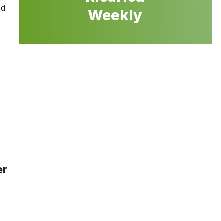
ed
Weekly
er