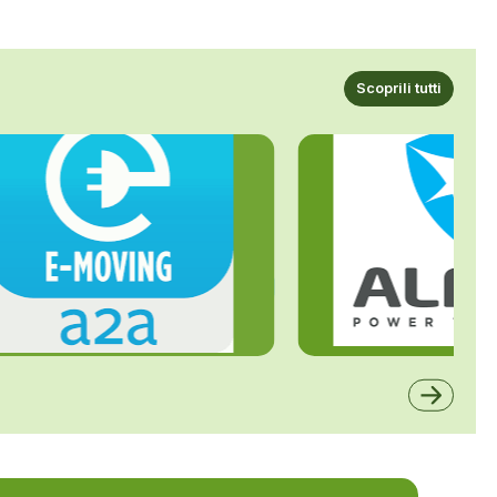
Scoprili tutti
ALFE
A2A