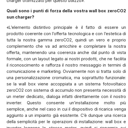
charger ottimizzato per questo utilizzo».
Quali sono i punti di forza della vostra wall box
zeroCO2
sun charger
?
«L’elemento distintivo principale è il fatto di essere un
prodotto coerente con l’offerta tecnologica e con l’estetica di
tutta la nostra gamma zeroCO2, quindi un vero e proprio
complemento che va ad arricchire e completare la nostra
offerta, mantenendo una coerenza anche dal punto di vista
formale, con un layout legato ai nostri prodotti, che ne facilita
il riconoscimento e rafforza il nostro messaggio in termini di
comunicazione e marketing. Ovviamente non si tratta solo di
una personalizzazione cromatica, ma soprattutto funzionale:
se la wall box viene accoppiata a un sistema fotovoltaico
zeroCO2 con sistema di accumulo non presenta necessità di
un meter dedicato, dialoga infatti direttamente con il nostro
inverter. Questo consente un’installazione molto più
semplice, anche nel caso in cui il dispositivo di ricarica venga
aggiunto a un impianto già esistente. C’è dunque una ricerca
della semplicità per le operazioni di installazione: wall box e
inverter leggono lo stesso meter, quindi si risparmia sui