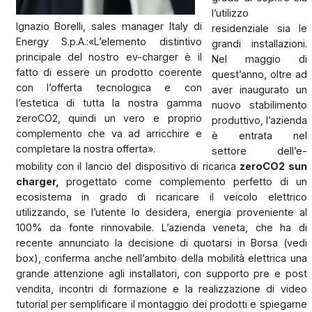
l’utilizzo
Ignazio Borelli, sales manager Italy di
residenziale sia le
Energy S.p.A.:«L’elemento distintivo
grandi installazioni.
principale del nostro ev-charger è il
Nel maggio di
fatto di essere un prodotto coerente
quest’anno, oltre ad
con l’offerta tecnologica e con
aver inaugurato un
l’estetica di tutta la nostra gamma
nuovo stabilimento
zeroCO2, quindi un vero e proprio
produttivo, l’azienda
complemento che va ad arricchire e
è entrata nel
completare la nostra offerta».
settore dell’e-
mobility con il lancio del dispositivo di ricarica
zeroCO2 sun
charger,
progettato come complemento perfetto di un
ecosistema in grado di ricaricare il veicolo elettrico
utilizzando, se l’utente lo desidera, energia proveniente al
100% da fonte rinnovabile. L’azienda veneta, che ha di
recente annunciato la decisione di quotarsi in Borsa (vedi
box), conferma anche nell’ambito della mobilità elettrica una
grande attenzione agli installatori, con supporto pre e post
vendita, incontri di formazione e la realizzazione di video
tutorial per semplificare il montaggio dei prodotti e spiegarne