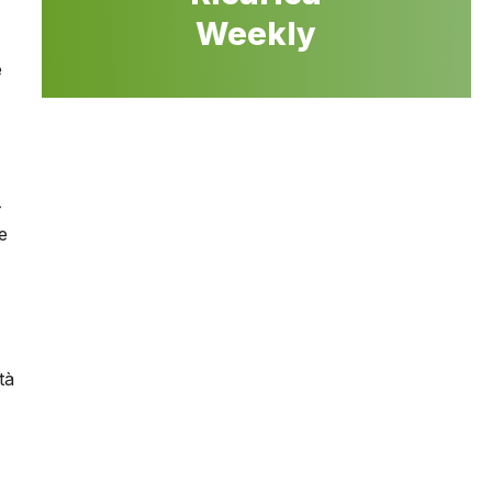
Weekly
e
-
e
tà