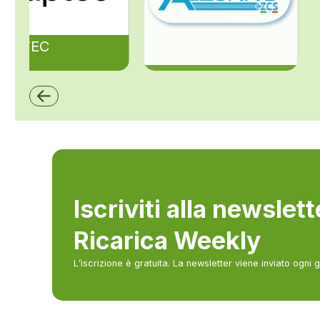
ZAPTEC
ZCS Azzurro
Iscriviti alla newslet
Ricarica Weekly
L’iscrizione è gratuita. La newsletter viene inviato ogni 