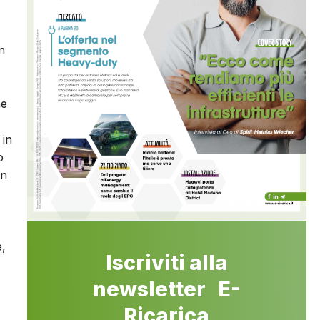
n
he
 in
o
un
e,
Iscriviti alla
newsletter E-
Ricarica