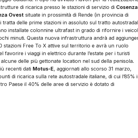
trutture di ricarica presso le stazioni di servizio di
Cosenza
nza Ovest
situate in prossimità di Rende (in provincia di
 tratta delle prime stazioni in assoluto sul tratto autostrada
o installate colonnine ultrafast in grado di rifornire i veicol
 pochi minuti. Questa nuova infrastruttura andrà ad aggiunger
00 stazioni Free To X attive sul territorio e avrà un ruolo
l favorire i viaggi in elettrico durante l’estate per i turisti
o alcune delle più gettonate location nel sud della penisola.
ù recenti dati
Motus-E
, aggiornati allo scorso 31 marzo,
unti di ricarica sulla rete autostradale italiane, di cui l’85% 
ro Paese il 40% delle aree di servizio è dotato di