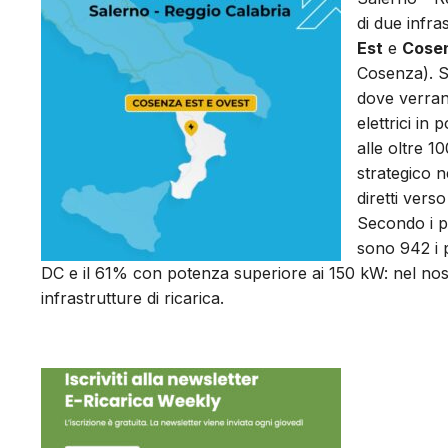
di due infras
Est
e
Cose
Cosenza). Si
dove verrann
elettrici in
alle oltre 1
strategico ne
diretti vers
Secondo i pi
sono 942 i p
DC e il 61% con potenza superiore ai 150 kW: nel nost
infrastrutture di ricarica.