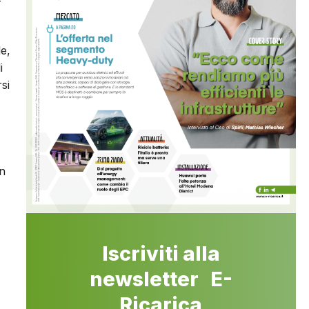
le,
i
si
in
Iscriviti alla
newsletter E-
Ricarica