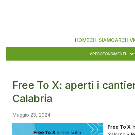
HOME
CHI SIAMO
ARCHIVI
APPROFONDIMENTI
Free To X: aperti i cantie
Calabria
Maggio 23, 2024
Free To X
h
Salerno - Re