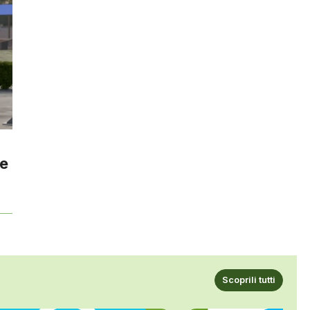
ne
Scoprili tutti