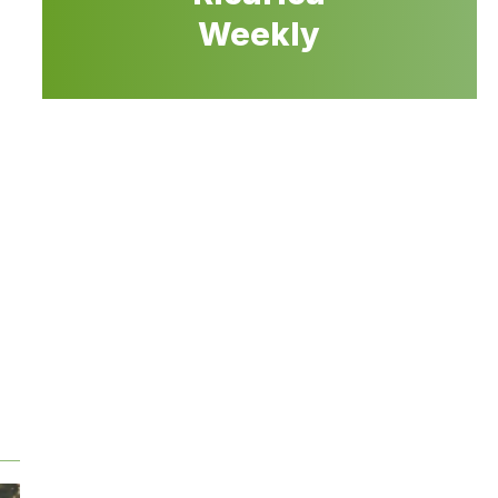
Weekly
e