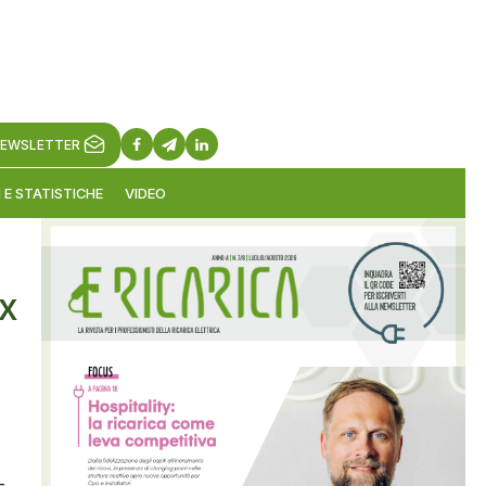
EWSLETTER
 E STATISTICHE
VIDEO
ox
-