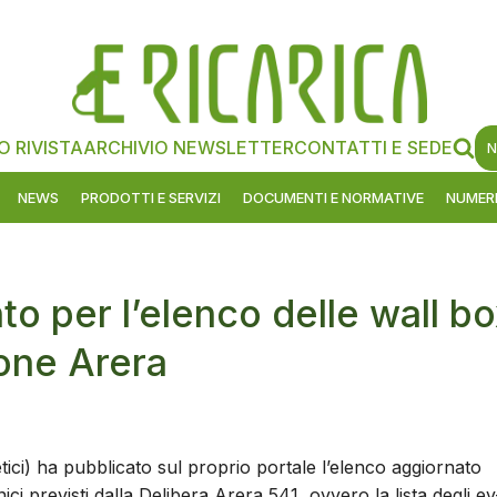
O RIVISTA
ARCHIVIO NEWSLETTER
CONTATTI E SEDE
N
NEWS
PRODOTTI E SERVIZI
DOCUMENTI E NORMATIVE
NUMERI
 per l’elenco delle wall b
one Arera
tici) ha pubblicato sul proprio portale l’elenco aggiornato
cnici previsti dalla Delibera Arera 541, ovvero la lista degli ev