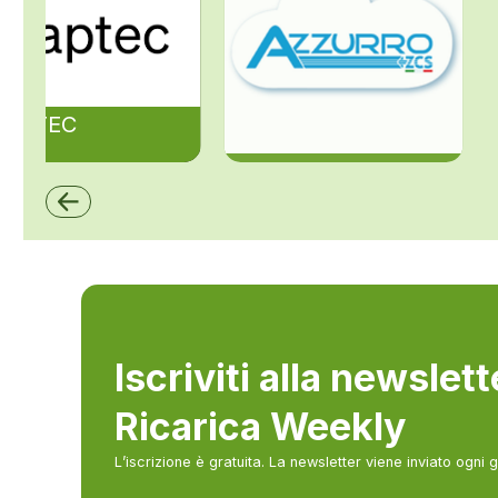
ZAPTEC
ZCS Azzurro
Iscriviti alla newslet
Ricarica Weekly
L’iscrizione è gratuita. La newsletter viene inviato ogni 