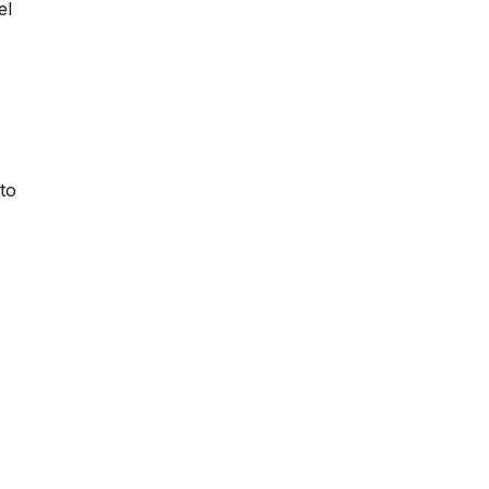
el
to