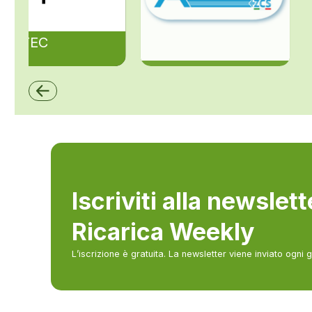
ZAPTEC
ZCS Azzurro
Iscriviti alla newslet
Ricarica Weekly
L’iscrizione è gratuita. La newsletter viene inviato ogni 