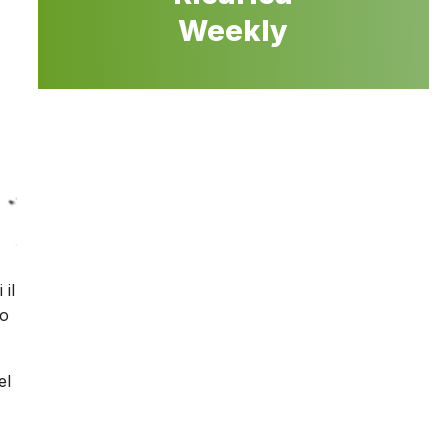
Weekly
il
to
el