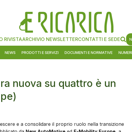
O RIVISTA
ARCHIVIO NEWSLETTER
CONTATTI E SEDE
N
NEWS
PRODOTTI E SERVIZI
DOCUMENTI E NORMATIVE
NUMERI
ura nuova su quattro è un
ope)
escere e a consolidare il proprio ruolo nella transizione
ubblicato da
New AutoMotive
ed
E-Mobility Europe
, a