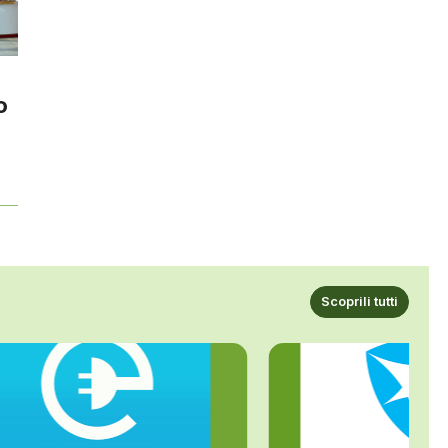
o
Scoprili tutti