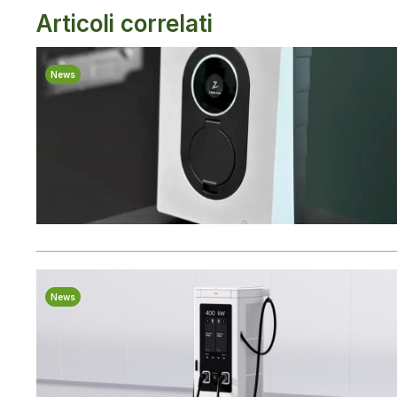
Articoli correlati
News
News