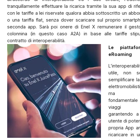
tranquillamente effettuare la ricarica tramite la sua app di rif
con le tariffe a lei riservate qualora abbia sottoscritto un ab
o una tariffa flat, senza dover scaricare sul proprio smart
seconda app. Sarà poi onere di Enel X remunerare il gesto
colonnina (in questo caso A2A) in base alle tariffe stipu
contratto di interoperabilità.
Le piattaf
eRoaming
L’interopera
utile, non s
semplificare la
elettromobilisti
ma ris
fondamental
viaggi e
garantendo a
utente di poter
propria App a
ricaricare in 