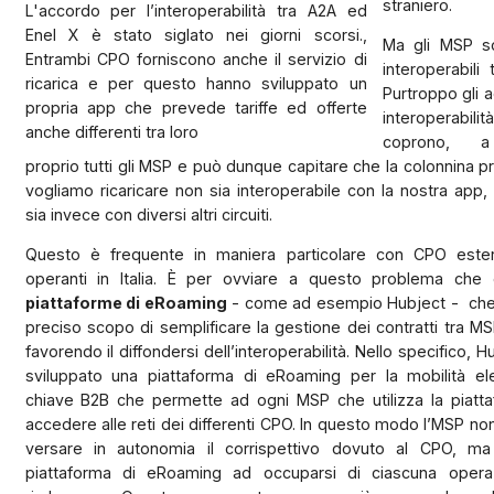
straniero.
L'accordo per l’interoperabilità tra A2A ed
Enel X è stato siglato nei giorni scorsi.,
Ma gli MSP so
Entrambi CPO forniscono anche il servizio di
interoperabili 
ricarica e per questo hanno sviluppato un
Purtroppo gli a
propria app che prevede tariffe ed offerte
interoperabi
anche differenti tra loro
coprono, a
proprio tutti gli MSP e può dunque capitare che la colonnina p
vogliamo ricaricare non sia interoperabile con la nostra app,
sia invece con diversi altri circuiti.
Questo è frequente in maniera particolare con CPO este
operanti in Italia. È per ovviare a questo problema che 
piattaforme di eRoaming
- come ad esempio Hubject - che 
preciso scopo di semplificare la gestione dei contratti tra 
favorendo il diffondersi dell’interoperabilità. Nello specifico, H
sviluppato una piattaforma di eRoaming per la mobilità ele
chiave B2B che permette ad ogni MSP che utilizza la piatta
accedere alle reti dei differenti CPO. In questo modo l’MSP no
versare in autonomia il corrispettivo dovuto al CPO, ma
piattaforma di eRoaming ad occuparsi di ciascuna opera