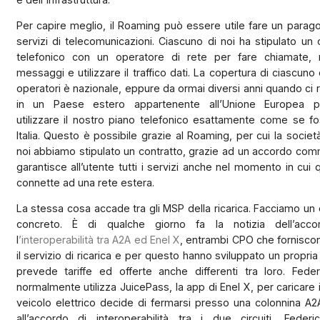
Per capire meglio, il Roaming può essere utile fare un parag
servizi di telecomunicazioni. Ciascuno di noi ha stipulato un 
telefonico con un operatore di rete per fare chiamate,
messaggi e utilizzare il traffico dati. La copertura di ciascuno 
operatori è nazionale, eppure da ormai diversi anni quando ci
in un Paese estero appartenente all’Unione Europea 
utilizzare il nostro piano telefonico esattamente come se f
Italia. Questo è possibile grazie al Roaming, per cui la societ
noi abbiamo stipulato un contratto, grazie ad un accordo com
garantisce all’utente tutti i servizi anche nel momento in cui 
connette ad una rete estera.
La stessa cosa accade tra gli MSP della ricarica. Facciamo u
concreto. È di qualche giorno fa la notizia dell’acc
l
’interoperabilità tra A2A ed Enel X
, entrambi CPO che fornisco
il servizio di ricarica e per questo hanno sviluppato un propri
prevede tariffe ed offerte anche differenti tra loro. Fede
normalmente utilizza JuicePass, la app di Enel X, per caricare i
veicolo elettrico decide di fermarsi presso una colonnina A2
all’accordo di interoperabilità tra i due circuiti, Federi