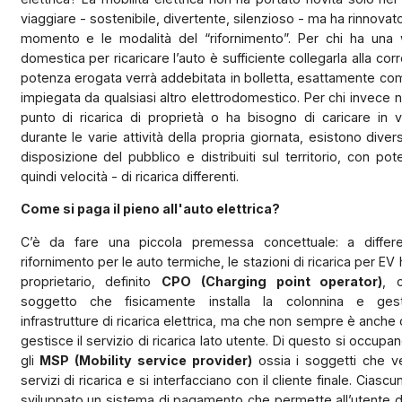
viaggiare - sostenibile, divertente, silenzioso - ma ha rinnovato
momento e le modalità del “rifornimento”. Per chi ha una 
domestica per ricaricare l’auto è sufficiente collegarla alla corr
potenza erogata verrà addebitata in bolletta, esattamente co
impiegata da qualsiasi altro elettrodomestico. Per chi invece 
punto di ricarica di proprietà o ha bisogno di caricare in 
durante le varie attività della propria giornata, esistono divers
disposizione del pubblico e distribuiti sul territorio, con po
quindi velocità - di ricarica differenti.
Come si paga il pieno all'auto elettrica?
C’è da fare una piccola premessa concettuale: a differ
rifornimento per le auto termiche, le stazioni di ricarica per EV
proprietario, definito
CPO (Charging point operator)
, 
soggetto che fisicamente installa la colonnina e ges
infrastrutture di ricarica elettrica, ma che non sempre è anche 
gestisce il servizio di ricarica lato utente. Di questo si occupa
gli
MSP (Mobility service provider)
ossia i soggetti che v
servizi di ricarica e si interfacciano con il cliente finale. Cias
sviluppato un sistema di pagamento che permette all’utente d