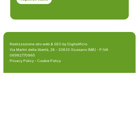
Realizzazione sito web & SEO by Digitalificio
Via Martiri della libertà, 28 - 20833 Giussano (MB) - P.IVA
06982770965
Privacy Policy
-
Cookie Policy