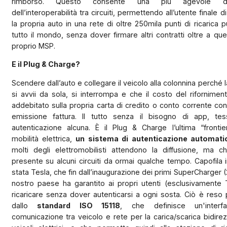
rimborso. Questo consente una più agevole dif
dell’interoperabilità tra circuiti, permettendo all’utente finale d
la propria auto in una rete di oltre 250mila punti di ricarica pu
tutto il mondo, senza dover firmare altri contratti oltre a quel
proprio MSP.
E il Plug & Charge?
Scendere dall’auto e collegare il veicolo alla colonnina perché la
si avvii da sola, si interrompa e che il costo del rifornime
addebitato sulla propria carta di credito o conto corrente con
emissione fattura. Il tutto senza il bisogno di app, te
autenticazione alcuna. È il Plug & Charge l’ultima “frontie
mobilità elettrica,
un sistema di autenticazione automat
molti degli elettromobilisti attendono la diffusione, ma c
presente su alcuni circuiti da ormai qualche tempo. Capofila in
stata Tesla, che fin dall’inaugurazione dei primi SuperCharger (
nostro paese ha garantito ai propri utenti (esclusivamente 
ricaricare senza dover autenticarsi a ogni sosta. Ciò è reso 
dallo
standard ISO 15118
, che definisce un'interf
comunicazione tra veicolo e rete per la carica/scarica bidirez