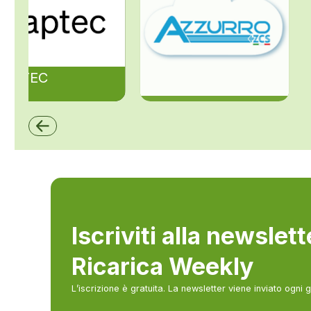
ZAPTEC
ZCS Azzurro
Iscriviti alla newslet
Ricarica Weekly
L’iscrizione è gratuita. La newsletter viene inviato ogni 