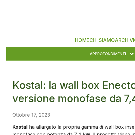
HOME
CHI SIAMO
ARCHIVI
APPROFONDIMENTI
Kostal: la wall box Enect
versione monofase da 7
Ottobre 17, 2023
Kostal
ha allargato la propria gamma di wall box in
monofase con potenza da 7,4 kW. Il prodotto viene in