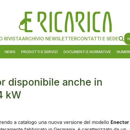
O RIVISTA
ARCHIVIO NEWSLETTER
CONTATTI E SEDE
N
NEWS
PRODOTTI E SERVIZI
DOCUMENTI E NORMATIVE
NUMERI
or disponibile anche in
,4 kW
serendo a catalogo una nuova versione del modello
Enector
teramente fabbricato in Germania, è caratterizzato da un