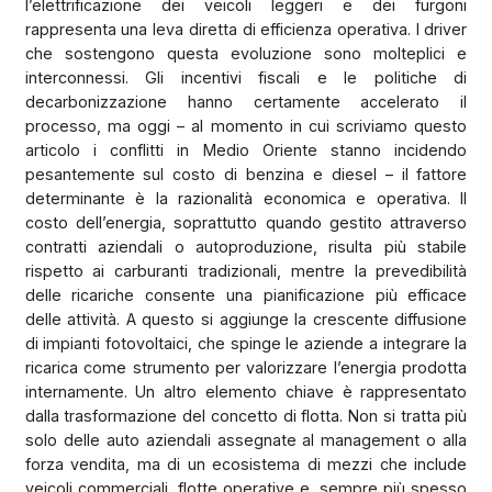
l’elettrificazione dei veicoli leggeri e dei furgoni
rappresenta una leva diretta di efficienza operativa. I driver
che sostengono questa evoluzione sono molteplici e
interconnessi. Gli incentivi fiscali e le politiche di
decarbonizzazione hanno certamente accelerato il
processo, ma oggi – al momento in cui scriviamo questo
articolo i conflitti in Medio Oriente stanno incidendo
pesantemente sul costo di benzina e diesel – il fattore
determinante è la razionalità economica e operativa. Il
costo dell’energia, soprattutto quando gestito attraverso
contratti aziendali o autoproduzione, risulta più stabile
rispetto ai carburanti tradizionali, mentre la prevedibilità
delle ricariche consente una pianificazione più efficace
delle attività. A questo si aggiunge la crescente diffusione
di impianti fotovoltaici, che spinge le aziende a integrare la
ricarica come strumento per valorizzare l’energia prodotta
internamente. Un altro elemento chiave è rappresentato
dalla trasformazione del concetto di flotta. Non si tratta più
solo delle auto aziendali assegnate al management o alla
forza vendita, ma di un ecosistema di mezzi che include
veicoli commerciali, flotte operative e, sempre più spesso