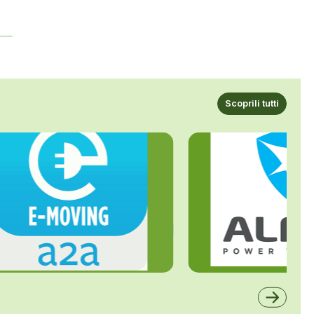
Scoprili tutti
ALFE
A2A