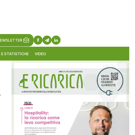
EWSLETTER
 E STATISTICHE
VIDEO
”