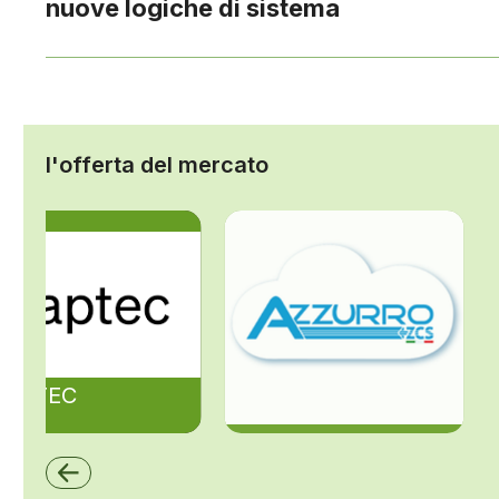
nuove logiche di sistema
l'offerta del mercato
ZAPTEC
ZCS Azzurro