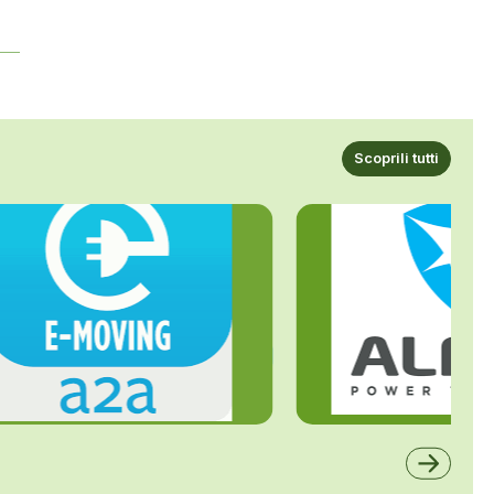
Scoprili tutti
ALFE
A2A