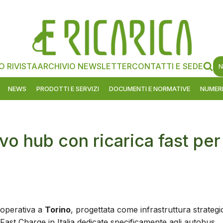
O RIVISTA
ARCHIVIO NEWSLETTER
CONTATTI E SEDE
N
NEWS
PRODOTTI E SERVIZI
DOCUMENTI E NORMATIVE
NUMERI
vo hub con ricarica fast per
 operativa a
Torino
, progettata come infrastruttura strategi
me Fast Charge in Italia dedicate specificamente agli autobus