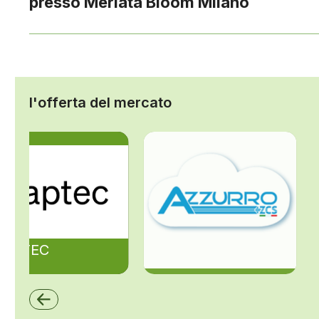
presso Merlata Bloom Milano
l'offerta del mercato
ZAPTEC
ZCS Azzurro