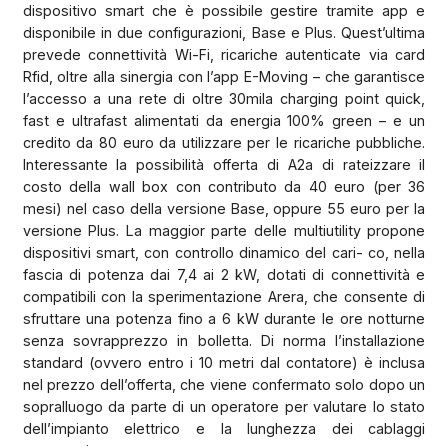
dispositivo smart che è possibile gestire tramite app e
disponibile in due configurazioni, Base e Plus. Quest’ultima
prevede connettività Wi-Fi, ricariche autenticate via card
Rfid, oltre alla sinergia con l’app E-Moving – che garantisce
l’accesso a una rete di oltre 30mila charging point quick,
fast e ultrafast alimentati da energia 100% green – e un
credito da 80 euro da utilizzare per le ricariche pubbliche.
Interessante la possibilità offerta di A2a di rateizzare il
costo della wall box con contributo da 40 euro (per 36
mesi) nel caso della versione Base, oppure 55 euro per la
versione Plus. La maggior parte delle multiutility propone
dispositivi smart, con controllo dinamico del cari- co, nella
fascia di potenza dai 7,4 ai 2 kW, dotati di connettività e
compatibili con la sperimentazione Arera, che consente di
sfruttare una potenza fino a 6 kW durante le ore notturne
senza sovrapprezzo in bolletta. Di norma l’installazione
standard (ovvero entro i 10 metri dal contatore) è inclusa
nel prezzo dell’offerta, che viene confermato solo dopo un
sopralluogo da parte di un operatore per valutare lo stato
dell’impianto elettrico e la lunghezza dei cablaggi