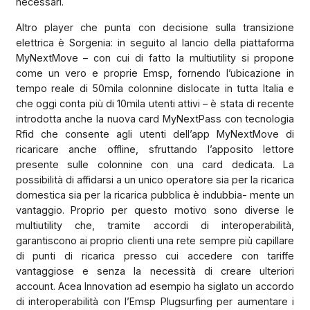
necessari.
Altro player che punta con decisione sulla transizione
elettrica è Sorgenia: in seguito al lancio della piattaforma
MyNextMove – con cui di fatto la multiutility si propone
come un vero e proprie Emsp, fornendo l’ubicazione in
tempo reale di 50mila colonnine dislocate in tutta Italia e
che oggi conta più di 10mila utenti attivi – è stata di recente
introdotta anche la nuova card MyNextPass con tecnologia
Rfid che consente agli utenti dell’app MyNextMove di
ricaricare anche offline, sfruttando l’apposito lettore
presente sulle colonnine con una card dedicata. La
possibilità di affidarsi a un unico operatore sia per la ricarica
domestica sia per la ricarica pubblica è indubbia- mente un
vantaggio. Proprio per questo motivo sono diverse le
multiutility che, tramite accordi di interoperabilità,
garantiscono ai proprio clienti una rete sempre più capillare
di punti di ricarica presso cui accedere con tariffe
vantaggiose e senza la necessità di creare ulteriori
account. Acea Innovation ad esempio ha siglato un accordo
di interoperabilità con l’Emsp Plugsurfing per aumentare i