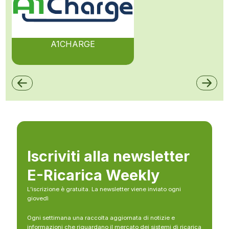
A1CHARGE
Iscriviti alla newsletter
E-Ricarica Weekly
L’iscrizione è gratuita. La newsletter viene inviato ogni
giovedì
Ogni settimana una raccolta aggiornata di notizie e
informazioni che riguardano il mercato dei sistemi di ricarica