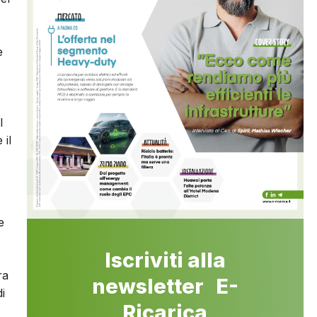
e
l
 il
e
Iscriviti alla
ra
newsletter E-
i
Ricarica