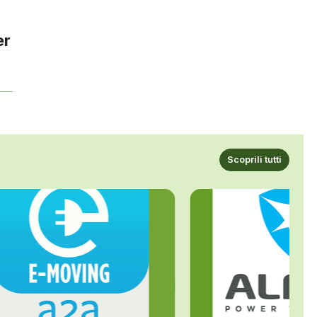
er
Scoprili tutti