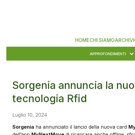
HOME
CHI SIAMO
ARCHIVI
APPROFONDIMENTI
Sorgenia annuncia la nu
tecnologia Rfid
Luglio 10, 2024
Sorgenia
ha annunciato il lancio della nuova card
My
dell’app
MyNextMove
di ricaricare anche offline, sf