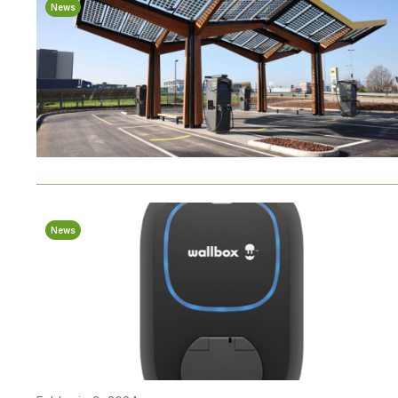
News
News