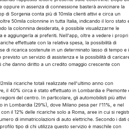
ne oppure in assenza di connessione basterà avvicinare la
app di Sorgenia conta più di 10mila clienti attivi e circa un
re 50mila colonnine in tutta Italia, indicando il loro stato 
ndo la colonnina desiderata, è possibile visualizzarne le
ca e aggiungerla ai preferiti. Nell'app, oltre a vedere i propri
ariche effettuate con la relativa spesa, la possibilità di
 di ricarica sostenute in un determinato lasso di tempo e i
revisto un servizio di assistenza e la possibilità di caricare
ati che danno diritto a un credito omaggio crescente con
12mila ricariche totali realizzate nell'ultimo anno con
 il 40% circa è stato effettuato in Lombardia e Piemonte 
regioni del centro. In particolare, gli automobilisti più attivi
o in Lombardia (29%), dove Milano pesa per l'11%, e nel
con il 12% delle ricariche solo a Roma, aree in cui si regist
umero di immatricolazioni di auto elettriche. Secondo i dati d
 profilo tipo di chi utilizza questo servizio è maschile con