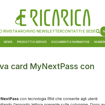
O RIVISTA
ARCHIVIO NEWSLETTER
CONTATTI E SEDE
N
NEWS
PRODOTTI E SERVIZI
DOCUMENTI E NORMATIVE
NUMERI
ova card MyNextPass con
NextPass
con tecnologia Rfid che consente agli utenti
ruttando l’apposito lettore presente sulle colonnine. Dopo a