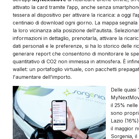
attivato la card tramite l’app, anche senza smartpho
tessera al dispositivo per attivare la ricarica: a oggi l’
centinaio di download ogni giorno. La mappa segnala olt
la loro vicinanza alla posizione dell'autista. Seleziona
informazioni in dettaglio, prenotarla, attivare la ricari
dati personali e le preferenze, si ha lo storico delle ric
generare report che consentono di monitorare le spese
quantitativo di CO2 non immessa in atmosfera. È infine p
wallet: un portafoglio virtuale, con pacchetti prepag
l'aumentare dell'importo.
Delle quasi 
MyNextMove,
il 25% nelle 
sono propri
Lazio (16%) 
il maggior n
Sorgenia, il