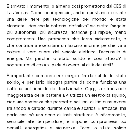
È arrivato il momento, o almeno così promettono dal CES di
Las Vegas. Come ogni gennaio, anche quest’anno durante
una delle fiere più tecnologiche del mondo è stata
rilanciata l’idea che la batteria “definitiva” sia dietro l’angolo:
più autonomia, più sicurezza, ricariche più rapide, meno
compromessi. Una promessa che torna ciclicamente, e
che continua a esercitare un fascino enorme perché va a
colpire il vero cuore del veicolo elettrico: l’accumulo di
energia. Ma perché lo stato solido è così atteso? E
soprattutto: di cosa si parla davvero, al di là dei titoli?
È importante comprendere meglio fin da subito lo stato
solido, e per farlo bisogna partire da come funziona una
batteria agli ioni di litio tradizionale. Oggi, la stragrande
maggioranza delle batterie EV utilizza un elettrolita liquido,
cioè una sostanza che permette agli ioni di litio di muoversi
tra anodo e catodo durante carica e scarica. È efficace, ma
porta con sé una serie di limiti strutturali: è infiammabile,
sensibile alle temperature, e impone compromessi su
densità energetica e sicurezza. Ecco: lo stato solido