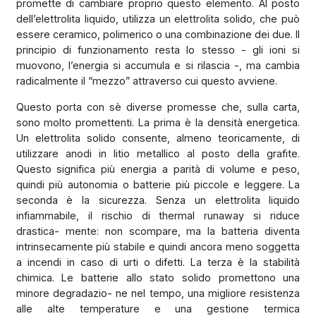
promette di cambiare proprio questo elemento. Al posto
dell’elettrolita liquido, utilizza un elettrolita solido, che può
essere ceramico, polimerico o una combinazione dei due. Il
principio di funzionamento resta lo stesso - gli ioni si
muovono, l’energia si accumula e si rilascia -, ma cambia
radicalmente il “mezzo” attraverso cui questo avviene.
Questo porta con sè diverse promesse che, sulla carta,
sono molto promettenti. La prima è la densità energetica.
Un elettrolita solido consente, almeno teoricamente, di
utilizzare anodi in litio metallico al posto della grafite.
Questo significa più energia a parità di volume e peso,
quindi più autonomia o batterie più piccole e leggere. La
seconda è la sicurezza. Senza un elettrolita liquido
infiammabile, il rischio di thermal runaway si riduce
drastica- mente: non scompare, ma la batteria diventa
intrinsecamente più stabile e quindi ancora meno soggetta
a incendi in caso di urti o difetti. La terza è la stabilità
chimica. Le batterie allo stato solido promettono una
minore degradazio- ne nel tempo, una migliore resistenza
alle alte temperature e una gestione termica