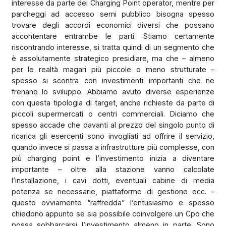
interesse da parte dei Charging Point operator, mentre per
parcheggi ad accesso semi pubblico bisogna spesso
trovare degli accordi economici diversi che possano
accontentare entrambe le parti. Stiamo certamente
riscontrando interesse, si tratta quindi di un segmento che
è assolutamente strategico presidiare, ma che – almeno
per le realtà magari più piccole o meno strutturate –
spesso si scontra con investimenti importanti che ne
frenano lo sviluppo. Abbiamo avuto diverse esperienze
con questa tipologia di target, anche richieste da parte di
piccoli supermercati o centri commerciali. Diciamo che
spesso accade che davanti al prezzo del singolo punto di
ricarica gli esercenti sono invogliati ad offrire il servizio,
quando invece si passa a infrastrutture più complesse, con
più charging point e l’investimento inizia a diventare
importante – oltre alla stazione vanno calcolate
l’installazione, i cavi dotti, eventuali cabine di media
potenza se necessarie, piattaforme di gestione ecc. –
questo ovviamente “raffredda” l’entusiasmo e spesso
chiedono appunto se sia possibile coinvolgere un Cpo che
possa sobbarcarsi l’investimento almeno in parte. Sono