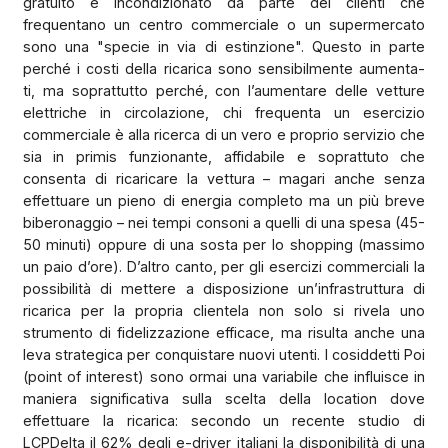
gratuito e incondizionato da parte dei clienti che
frequentano un centro commerciale o un supermercato
sono una "specie in via di estinzione". Questo in parte
perché i costi della ricarica sono sensibilmente aumenta-
ti, ma soprattutto perché, con l’aumentare delle vetture
elettriche in circolazione, chi frequenta un esercizio
commerciale è alla ricerca di un vero e proprio servizio che
sia in primis funzionante, affidabile e soprattuto che
consenta di ricaricare la vettura – magari anche senza
effettuare un pieno di energia completo ma un più breve
biberonaggio – nei tempi consoni a quelli di una spesa (45-
50 minuti) oppure di una sosta per lo shopping (massimo
un paio d’ore). D’altro canto, per gli esercizi commerciali la
possibilità di mettere a disposizione un’infrastruttura di
ricarica per la propria clientela non solo si rivela uno
strumento di fidelizzazione efficace, ma risulta anche una
leva strategica per conquistare nuovi utenti. I cosiddetti Poi
(point of interest) sono ormai una variabile che influisce in
maniera significativa sulla scelta della location dove
effettuare la ricarica: secondo un recente studio di
LCPDelta il 62% degli e-driver italiani la disponibilità di una