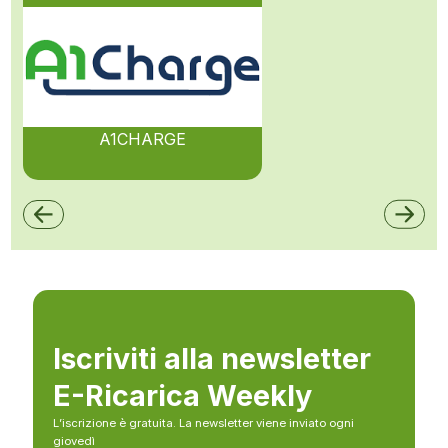
A1CHARGE
Iscriviti alla newsletter
E-Ricarica Weekly
L’iscrizione è gratuita. La newsletter viene inviato ogni
giovedì