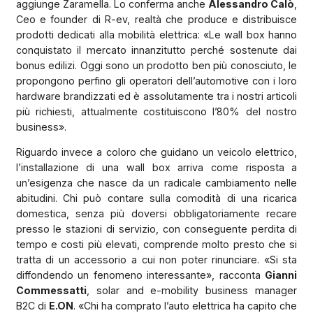
aggiunge Zaramella. Lo conferma anche
Alessandro Calò
,
Ceo e founder di R-ev, realtà che produce e distribuisce
prodotti dedicati alla mobilità elettrica: «Le wall box hanno
conquistato il mercato innanzitutto perché sostenute dai
bonus edilizi. Oggi sono un prodotto ben più conosciuto, le
propongono perfino gli operatori dell’automotive con i loro
hardware brandizzati ed è assolutamente tra i nostri articoli
più richiesti, attualmente costituiscono l’80% del nostro
business».
Riguardo invece a coloro che guidano un veicolo elettrico,
l’installazione di una wall box arriva come risposta a
un’esigenza che nasce da un radicale cambiamento nelle
abitudini. Chi può contare sulla comodità di una ricarica
domestica, senza più doversi obbligatoriamente recare
presso le stazioni di servizio, con conseguente perdita di
tempo e costi più elevati, comprende molto presto che si
tratta di un accessorio a cui non poter rinunciare. «Si sta
diffondendo un fenomeno interessante», racconta
Gianni
Commessatti
, solar and e-mobility business manager
B2C di
E.ON
. «Chi ha comprato l’auto elettrica ha capito che