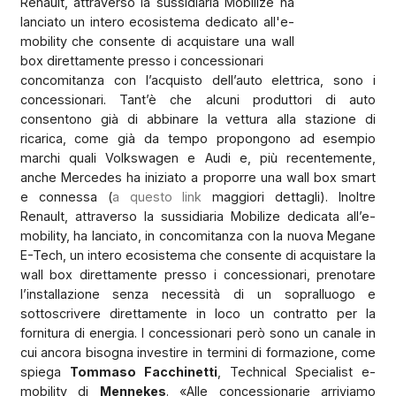
Renault, attraverso la sussidiaria Mobilize ha
lanciato un intero ecosistema dedicato all'e-
mobility che consente di acquistare una wall
box direttamente presso i concessionari
concomitanza con l’acquisto dell’auto elettrica, sono i
concessionari. Tant’è che alcuni produttori di auto
consentono già di abbinare la vettura alla stazione di
ricarica, come già da tempo propongono ad esempio
marchi quali Volkswagen e Audi e, più recentemente,
anche Mercedes ha iniziato a proporre una wall box smart
e connessa (
a questo link
maggiori dettagli). Inoltre
Renault, attraverso la sussidiaria Mobilize dedicata all’e-
mobility, ha lanciato, in concomitanza con la nuova Megane
E-Tech, un intero ecosistema che consente di acquistare la
wall box direttamente presso i concessionari, prenotare
l’installazione senza necessità di un sopralluogo e
sottoscrivere direttamente in loco un contratto per la
fornitura di energia. I concessionari però sono un canale in
cui ancora bisogna investire in termini di formazione, come
spiega
Tommaso Facchinetti
, Technical Specialist e-
mobility di
Mennekes
. «Alle concessionarie arriviamo