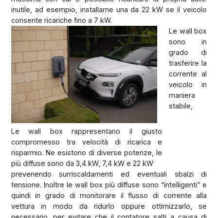
inutile, ad esempio, installarne una da 22 kW se il veicolo
consente ricariche fino a 7 kW.
Le wall box
sono in
grado di
trasferire la
corrente al
veicolo in
maniera
stabile,
Le wall box rappresentano il giusto
compromesso tra velocità di ricarica e
risparmio. Ne esistono di diverse potenze, le
più diffuse sono da 3,4 kW, 7,4 kW e 22 kW
prevenendo surriscaldamenti ed eventuali sbalzi di
tensione. Inoltre le wall box più diffuse sono “intelligenti” e
quindi in grado di monitorare il flusso di corrente alla
vettura in modo da ridurlo oppure ottimizzarlo, se
necessario, per evitare che il contatore salti a causa di