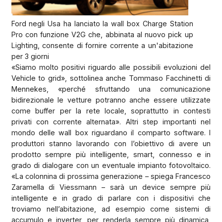
Ford negli Usa ha lanciato la wall box Charge Station
Pro con funzione V2G che, abbinata al nuovo pick up
Lighting, consente di fornire corrente a un'abitazione
per 3 giorni
«Siamo molto positivi riguardo alle possibili evoluzioni del
Vehicle to grid», sottolinea anche Tommaso Facchinetti di
Mennekes, «perché sfruttando una comunicazione
bidirezionale le vetture potranno anche essere utilizzate
come buffer per la rete locale, soprattutto in contesti
privati con corrente alternata». Altri step importanti nel
mondo delle wall box riguardano il comparto software. I
produttori stanno lavorando con l’obiettivo di avere un
prodotto sempre più intelligente, smart, connesso e in
grado di dialogare con un eventuale impianto fotovoltaico.
«La colonnina di prossima generazione – spiega Francesco
Zaramella di Viessmann – sarà un device sempre più
intelligente e in grado di parlare con i dispositivi che
troviamo nell’abitazione, ad esempio come sistemi di
accumulo e inverter, per renderla sempre più dinamica,