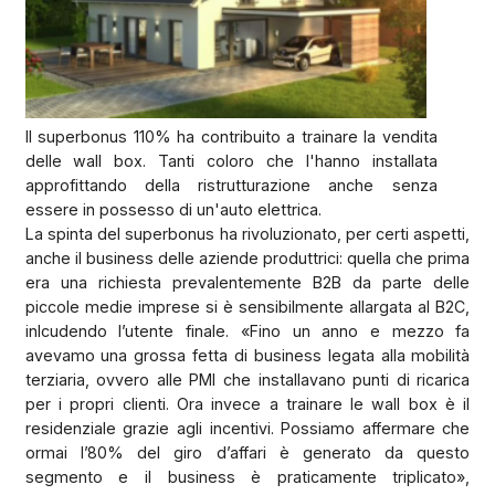
Il superbonus 110% ha contribuito a trainare la vendita
delle wall box. Tanti coloro che l'hanno installata
approfittando della ristrutturazione anche senza
essere in possesso di un'auto elettrica.
La spinta del superbonus ha rivoluzionato, per certi aspetti,
anche il business delle aziende produttrici: quella che prima
era una richiesta prevalentemente B2B da parte delle
piccole medie imprese si è sensibilmente allargata al B2C,
inlcudendo l’utente finale. «Fino un anno e mezzo fa
avevamo una grossa fetta di business legata alla mobilità
terziaria, ovvero alle PMI che installavano punti di ricarica
per i propri clienti. Ora invece a trainare le wall box è il
residenziale grazie agli incentivi. Possiamo affermare che
ormai l’80% del giro d’affari è generato da questo
segmento e il business è praticamente triplicato»,