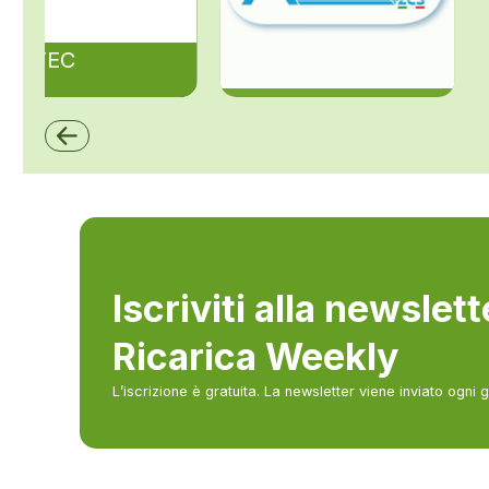
ZAPTEC
ZCS Azzurro
Iscriviti alla newslet
Ricarica Weekly
L’iscrizione è gratuita. La newsletter viene inviato ogni 