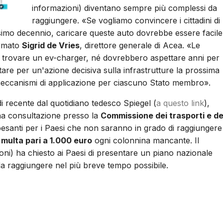
informazioni) diventano sempre più complessi da
raggiungere. «Se vogliamo convincere i cittadini di
ossimo decennio, caricare queste auto dovrebbe essere facile
ermato
Sigrid de Vries
, direttore generale di Acea. «Le
 trovare un ev-charger, né dovrebbero aspettare anni per
otare per un'azione decisiva sulla infrastrutture la prossima
i meccanismi di applicazione per ciascuno Stato membro».
i recente dal quotidiano tedesco Spiegel (
a questo link
),
na consultazione presso la
Commissione dei trasporti e de
 pesanti per i Paesi che non saranno in grado di raggiungere
 multa pari a 1.000 euro
ogni colonnina mancante. Il
ioni) ha chiesto ai Paesi di presentare un piano nazionale
i da raggiungere nel più breve tempo possibile.