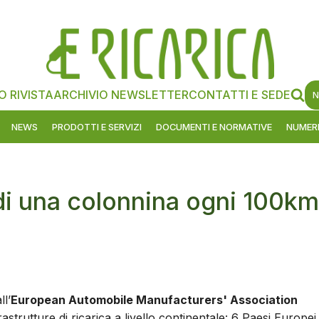
O RIVISTA
ARCHIVIO NEWSLETTER
CONTATTI E SEDE
N
NEWS
PRODOTTI E SERVIZI
DOCUMENTI E NORMATIVE
NUMERI
i una colonnina ogni 100km
l’
European Automobile Manufacturers' Association
strutture di ricarica a livello continentale: 6 Paesi Europei