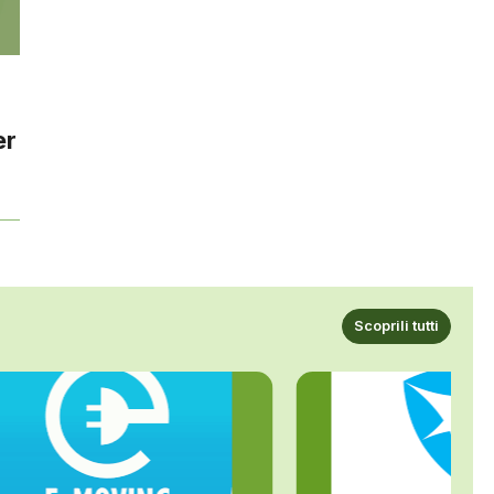
er
Scoprili tutti