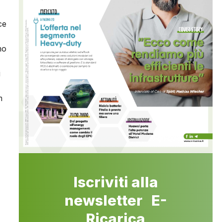
ce
mo
i
m
Iscriviti alla
newsletter E-
Ricarica