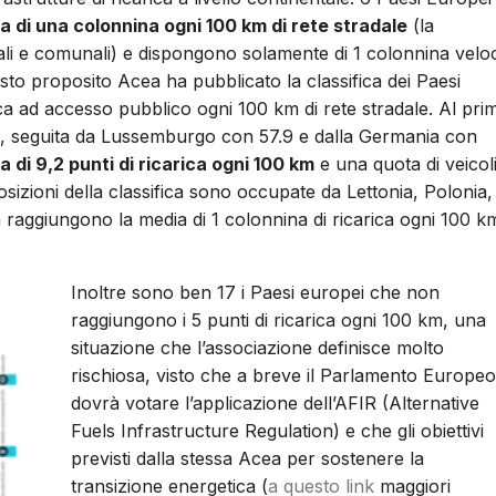
 di una colonnina ogni 100 km di rete stradale
(la
ciali e comunali) e dispongono solamente di 1 colonnina velo
to proposito Acea ha pubblicato la classifica dei Paesi
rica ad accesso pubblico ogni 100 km di rete stradale. Al pri
ica, seguita da Lussemburgo con 57.9 e dalla Germania con
a di 9,2 punti di ricarica ogni 100 km
e una quota di veicol
 posizioni della classifica sono occupate da Lettonia, Polonia,
on raggiungono la media di 1 colonnina di ricarica ogni 100 k
Inoltre sono ben 17 i Paesi europei che non
raggiungono i 5 punti di ricarica ogni 100 km, una
situazione che l’associazione definisce molto
rischiosa, visto che a breve il Parlamento Europeo
dovrà votare l’applicazione dell’AFIR (Alternative
Fuels Infrastructure Regulation) e che gli obiettivi
previsti dalla stessa Acea per sostenere la
transizione energetica (
a questo link
maggiori