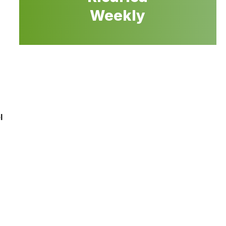
Weekly
l