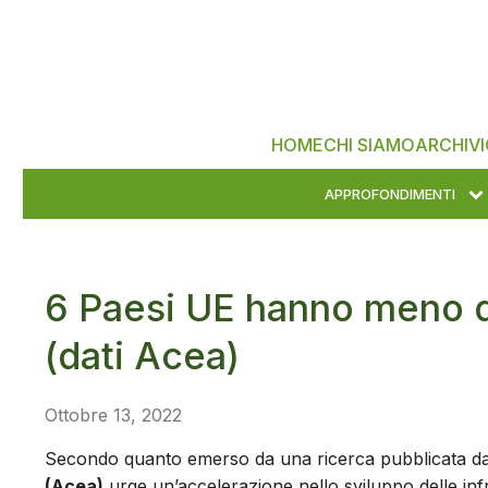
HOME
CHI SIAMO
ARCHIVI
APPROFONDIMENTI
6 Paesi UE hanno meno d
(dati Acea)
Ottobre 13, 2022
Secondo quanto emerso da una ricerca pubblicata dal
(Acea)
urge un’accelerazione nello sviluppo delle infra