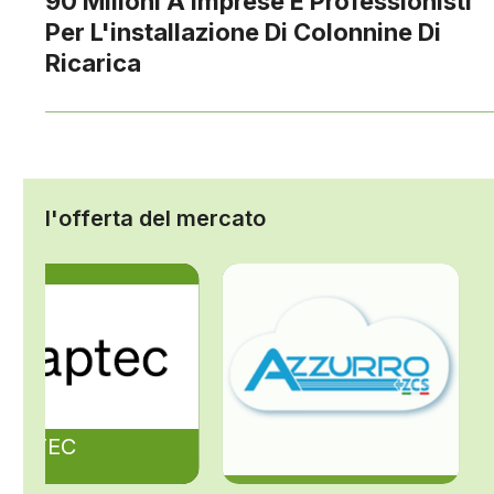
90 Milioni A Imprese E Professionisti
Per L'installazione Di Colonnine Di
Ricarica
l'offerta del mercato
ZAPTEC
ZCS Azzurro