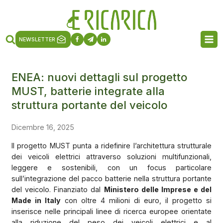
NEWSLETTER
ENEA: nuovi dettagli sul progetto
MUST, batterie integrate alla
Iscriviti ai media digitali
struttura portante del veicolo
Useremo i tuoi dati solo per mandarti le
Dicembre 16, 2025
informazioni che ci chiedi
QUI puoi leggere l'informativa sulla privacy
Il progetto MUST punta a ridefinire l’architettura strutturale
Compila i campi con * solo per la ricezione della
dei veicoli elettrici attraverso soluzioni multifunzionali,
rivista cartacea
leggere e sostenibili, con un focus particolare
Indirizzo Mail
sull’integrazione del pacco batterie nella struttura portante
del veicolo. Finanziato dal
Ministero delle Imprese e del
Made in Italy
con oltre 4 milioni di euro, il progetto si
Nome
inserisce nelle principali linee di ricerca europee orientate
alla riduzione del peso dei veicoli elettrici e al