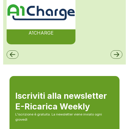
A1CHARGE
Iscriviti alla newsletter
E-Ricarica Weekly
L’iscrizione è gratuita. La newsletter viene inviato ogni
giovedì