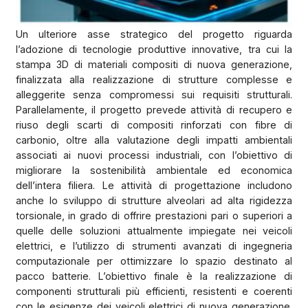
Informativa privacy
Ai sensi dell’art. 13 del Regolamento e 6,7,8
Un ulteriore asse strategico del progetto riguarda
l’adozione di tecnologie produttive innovative, tra cui la
Media digitali
stampa 3D di materiali compositi di nuova generazione,
Newsletter
finalizzata alla realizzazione di strutture complesse e
alleggerite senza compromessi sui requisiti strutturali.
Versioni digitali PDF
Parallelamente, il progetto prevede attività di recupero e
Messaggi promozionali
riuso degli scarti di compositi rinforzati con fibre di
carbonio, oltre alla valutazione degli impatti ambientali
associati ai nuovi processi industriali, con l’obiettivo di
ISCRIVITI
migliorare la sostenibilità ambientale ed economica
dell’intera filiera. Le attività di progettazione includono
anche lo sviluppo di strutture alveolari ad alta rigidezza
torsionale, in grado di offrire prestazioni pari o superiori a
quelle delle soluzioni attualmente impiegate nei veicoli
elettrici, e l’utilizzo di strumenti avanzati di ingegneria
computazionale per ottimizzare lo spazio destinato al
pacco batterie. L’obiettivo finale è la realizzazione di
componenti strutturali più efficienti, resistenti e coerenti
con le esigenze dei veicoli elettrici di nuova generazione.