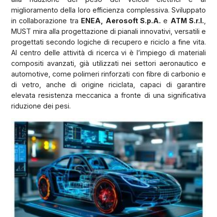
miglioramento della loro efficienza complessiva. Sviluppato
in collaborazione tra
ENEA, Aerosoft S.p.A.
e
ATM S.r.l.
,
Cognome
MUST mira alla progettazione di pianali innovativi, versatili e
progettati secondo logiche di recupero e riciclo a fine vita.
Al centro delle attività di ricerca vi è l’impiego di materiali
Azienda*
compositi avanzati, già utilizzati nei settori aeronautico e
automotive, come polimeri rinforzati con fibre di carbonio e
di vetro, anche di origine riciclata, capaci di garantire
Occupazione
elevata resistenza meccanica a fronte di una significativa
riduzione dei pesi.
Indirizzo*
Cap**
Sigla Prov.*