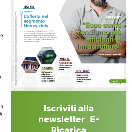
te
e
Iscriviti alla
ea
i
newsletter E-
Ricarica