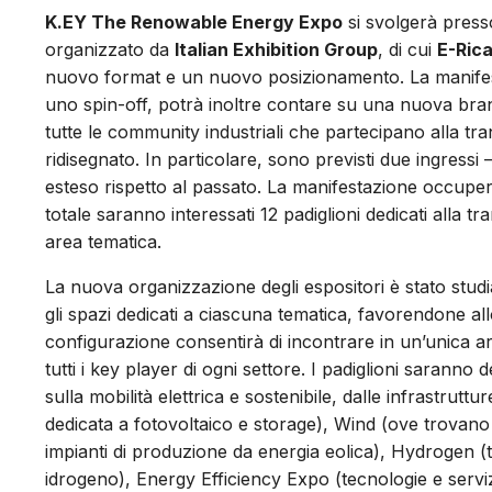
K.EY The Renowable Energy Expo
si svolgerà presso
organizzato da
Italian Exhibition Group
, di cui
E-Rica
nuovo format e un nuovo posizionamento. La manifesta
uno spin-off, potrà inoltre contare su una nuova brand
tutte le community industriali che partecipano alla t
ridisegnato. In particolare, sono previsti due ingressi
esteso rispetto al passato. La manifestazione occuperà inf
totale saranno interessati 12 padiglioni dedicati alla tr
area tematica.
La nuova organizzazione degli espositori è stato studia
gli spazi dedicati a ciascuna tematica, favorendone al
configurazione consentirà di incontrare in un’unica are
tutti i key player di ogni settore. I padiglioni saranno 
sulla mobilità elettrica e sostenibile, dalle infrastruttu
dedicata a fotovoltaico e storage), Wind (ove trovano 
impianti di produzione da energia eolica), Hydrogen (t
idrogeno), Energy Efficiency Expo (tecnologie e servizi