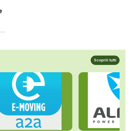
e
Scoprili tutti