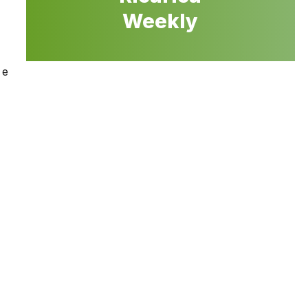
Weekly
 e