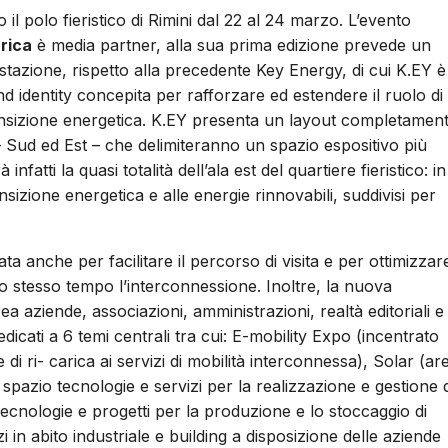
 il polo fieristico di Rimini dal 22 al 24 marzo. L’evento
rica
è media partner, alla sua prima edizione prevede un
zione, rispetto alla precedente Key Energy, di cui K.EY è
 identity concepita per rafforzare ed estendere il ruolo di
ransizione energetica. K.EY presenta un layout completamen
 – Sud ed Est – che delimiteranno un spazio espositivo più
atti la quasi totalità dell’ala est del quartiere fieristico: in
ansizione energetica e alle energie rinnovabili, suddivisi per
ta anche per facilitare il percorso di visita e per ottimizzar
lo stesso tempo l’interconnessione. Inoltre, la nuova
a aziende, associazioni, amministrazioni, realtà editoriali e
dedicati a 6 temi centrali tra cui: E-mobility Expo (incentrato
re di ri- carica ai servizi di mobilità interconnessa), Solar (ar
spazio tecnologie e servizi per la realizzazione e gestione d
ecnologie e progetti per la produzione e lo stoccaggio di
 in abito industriale e building a disposizione delle aziende