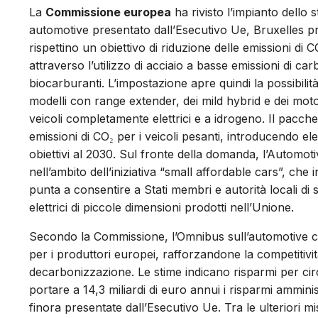
La
Commissione europea
ha rivisto l’impianto dello
automotive presentato dall’Esecutivo Ue, Bruxelles pr
rispettino un obiettivo di riduzione delle emissioni d
attraverso l’utilizzo di acciaio a basse emissioni di 
biocarburanti. L’impostazione apre quindi la possibilità
modelli con range extender, dei mild hybrid e dei moto
veicoli completamente elettrici e a idrogeno. Il pacch
emissioni di CO₂ per i veicoli pesanti, introducendo eleme
obiettivi al 2030. Sul fronte della domanda, l’Automo
nell’ambito dell’iniziativa “small affordable cars”, che
punta a consentire a Stati membri e autorità locali di sv
elettrici di piccole dimensioni prodotti nell’Unione.
Secondo la Commissione, l’Omnibus sull’automotive conse
per i produttori europei, rafforzandone la competitivit
decarbonizzazione. Le stime indicano risparmi per cir
portare a 14,3 miliardi di euro annui i risparmi amminist
finora presentate dall’Esecutivo Ue. Tra le ulteriori 