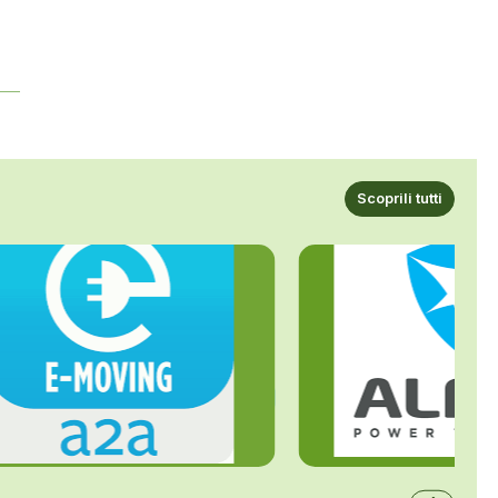
Scoprili tutti
ALFE
A2A