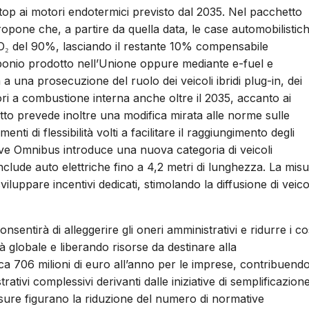
 stop ai motori endotermici previsto dal 2035. Nel pacchetto
opone che, a partire da quella data, le case automobilistic
i CO₂ del 90%, lasciando il restante 10% compensabile
carbonio prodotto nell’Unione oppure mediante e-fuel e
 a una prosecuzione del ruolo dei veicoli ibridi plug-in, dei
ri a combustione interna anche oltre il 2035, accanto ai
etto prevede inoltre una modifica mirata alle norme sulle
nti di flessibilità volti a facilitare il raggiungimento degli
tive Omnibus introduce una nuova categoria di veicoli
 include auto elettriche fino a 4,2 metri di lunghezza. La mis
iluppare incentivi dedicati, stimolando la diffusione di veico
ntirà di alleggerire gli oneri amministrativi e ridurre i co
à globale e liberando risorse da destinare alla
ca 706 milioni di euro all’anno per le imprese, contribuend
rativi complessivi derivanti dalle iniziative di semplificazion
misure figurano la riduzione del numero di normative