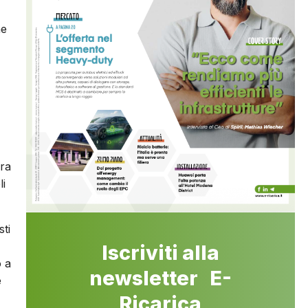
he
ura
li
sti
Iscriviti alla
o a
newsletter E-
e
Ricarica