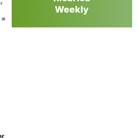
er
Weekly
 ai
er