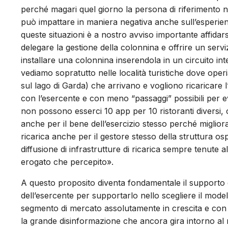
perché magari quel giorno la persona di riferimento n
può impattare in maniera negativa anche sull’esperienz
queste situazioni è a nostro avviso importante affida
delegare la gestione della colonnina e offrire un serviz
installare una colonnina inserendola in un circuito in
vediamo sopratutto nelle località turistiche dove oper
sul lago di Garda) che arrivano e vogliono ricaricare 
con l’esercente e con meno “passaggi” possibili per ev
non possono esserci 10 app per 10 ristoranti diversi, 
anche per il bene dell’esercizio stesso perché miglior
ricarica anche per il gestore stesso della struttura os
diffusione di infrastrutture di ricarica sempre tenute a
erogato che percepito».
A questo proposito diventa fondamentale il supporto d
dell’esercente per supportarlo nello scegliere il mode
segmento di mercato assolutamente in crescita e con 
la grande disinformazione che ancora gira intorno al 