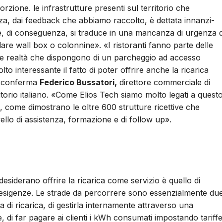
zione. le infrastrutture presenti sul territorio che
a, dai feedback che abbiamo raccolto, è dettata innanzi-
he, di conseguenza, si traduce in una mancanza di urgenza 
tallare wall box o colonnine». «I ristoranti fanno parte delle
uelle realtà che dispongono di un parcheggio ad accesso
o interessante il fatto di poter offrire anche la ricarica
c» conferma
Federico Bussatori,
direttore commerciale di
erritorio italiano. «Come Elios Tech siamo molto legati a quest
, come dimostrano le oltre 600 strutture ricettive che
ello di assistenza, formazione e di follow up».
desiderano offrire la ricarica come servizio è quello di
ie esigenze. Le strade da percorrere sono essenzialmente due
ra di ricarica, di gestirla internamente attraverso una
, di far pagare ai clienti i kWh consumati impostando tariff