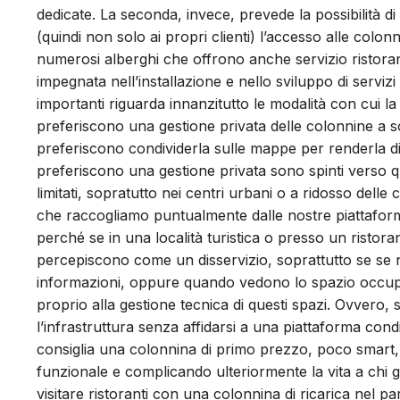
dedicate. La seconda, invece, prevede la possibilità di
(quindi non solo ai propri clienti) l’accesso alle colo
numerosi alberghi che offrono anche servizio ristora
impegnata nell’installazione e nello sviluppo di servizi 
importanti riguarda innanzitutto le modalità con cui la 
preferiscono una gestione privata delle colonnine a so
preferiscono condividerla sulle mappe per renderla dis
preferiscono una gestione privata sono spinti verso 
limitati, sopratutto nei centri urbani o a ridosso dell
che raccogliamo puntualmente dalle nostre piattafor
perché se in una località turistica o presso un risto
percepiscono come un disservizio, soprattutto se se
informazioni, oppure quando vedono lo spazio occupat
proprio alla gestione tecnica di questi spazi. Ovvero, s
l’infrastruttura senza affidarsi a una piattaforma cond
consiglia una colonnina di primo prezzo, poco smart, ma
funzionale e complicando ulteriormente la vita a chi ge
visitare ristoranti con una colonnina di ricarica nel 