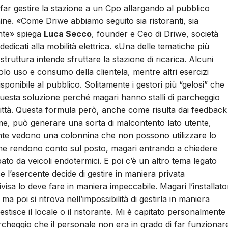
 far gestire la stazione a un Cpo allargando al pubblico
nnine. «Come Driwe abbiamo seguito sia ristoranti, sia
nte» spiega
Luca Secco
, founder e Ceo di Driwe, società
dedicati alla mobilità elettrica. «Una delle tematiche più
struttura intende sfruttare la stazione di ricarica. Alcuni
lo uso e consumo della clientela, mentre altri esercizi
ponibile al pubblico. Solitamente i gestori più “gelosi” che
questa soluzione perché magari hanno stalli di parcheggio
e città. Questa formula però, anche come risulta dai feedback
me, può generare una sorta di malcontento lato utente,
rante vedono una colonnina che non possono utilizzare lo
 ne rendono conto sul posto, magari entrando a chiedere
o da veicoli endotermici. E poi c’è un altro tema legato
e l’esercente decide di gestire in maniera privata
ivisa lo deve fare in maniera impeccabile. Magari l’installato
 poi si ritrova nell’impossibilità di gestirla in maniera
stisce il locale o il ristorante. Mi è capitato personalmente 
parcheggio che il personale non era in grado di far funzionar