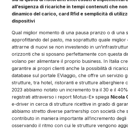
all’esigenza di ricariche in tempi contenuti che no
dinamico del carico, card Rfid e semplicità di utiliz
dispositivi
Qual miglior momento di una pausa pranzo o di una se
approfittando del pasto, ma soprattutto quale miglior o
attrarne di nuovi se non investendo in un’infrastruttur
orizzonti che si sposano perfettamente con questa di
volano per alimentare il proprio business. In Italia c
garantire ai propri clienti anche la possibilità di ricari
database sul portale EViaggio, che offre un servizio gr
strutture, tra hotel, ristoranti e strutture alberghier
2023 abbiamo notato un incremento tra il 30 e il 40%
registrati attraverso i report Motus-E» spiega
Nicola 
e-driver in cerca di strutture ricettive in grado di garant
abbiamo stretto diverse partnership con società che 
contributo in maniera importante all’incremento degli 
osservando il ritmo con cui le strutture vengono aggi