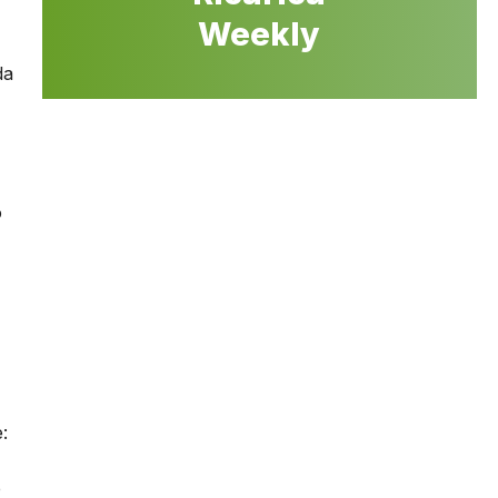
Weekly
da
o
:
e