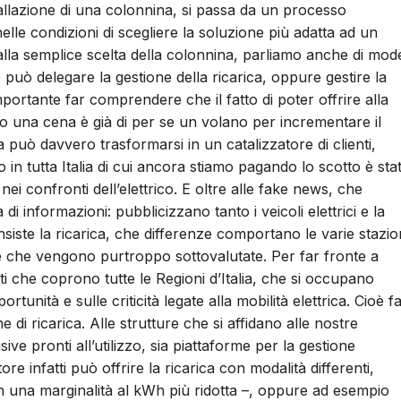
llazione di una colonnina, si passa da un processo
elle condizioni di scegliere la soluzione più adatta ad un
la semplice scelta della colonnina, parliamo anche di mode
e può delegare la gestione della ricarica, oppure gestire la
rtante far comprendere che il fatto di poter offrire alla
o o una cena è già di per se un volano per incrementare il
ca può davvero trasformarsi in un catalizzatore di clienti,
o in tutta Italia di cui ancora stiamo pagando lo scotto è sta
ei confronti dell’elettrico. E oltre alle fake news, che
informazioni: pubblicizzano tanto i veicoli elettrici e la
siste la ricarica, che differenze comportano le varie stazio
che che vengono purtroppo sottovalutate. Per far fronte a
i che coprono tutte le Regioni d’Italia, che si occupano
ortunità e sulle criticità legate alla mobilità elettrica. Cioè f
ne di ricarica. Alle strutture che si affidano alle nostre
e pronti all’utilizzo, sia piattaforme per la gestione
ore infatti può offrire la ricarica con modalità differenti,
 una marginalità al kWh più ridotta –, oppure ad esempio