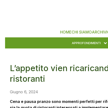
HOME
CHI SIAMO
ARCHIVI
APPROFONDIMENTI
L’appetito vien ricaricand
ristoranti
Giugno 6, 2024
Cena e pausa pranzo sono momenti perfetti per rifo
sia la quota di ristoranti interessati a implementar