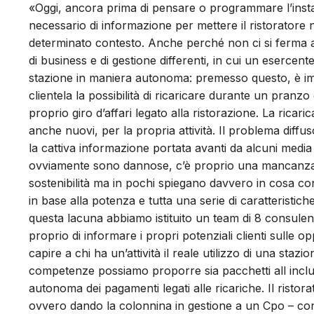
«Oggi, ancora prima di pensare o programmare l’insta
necessario di informazione per mettere il ristoratore n
determinato contesto. Anche perché non ci si ferma al
di business e di gestione differenti, in cui un esercent
stazione in maniera autonoma: premesso questo, è impo
clientela la possibilità di ricaricare durante un pranz
proprio giro d’affari legato alla ristorazione. La ricari
anche nuovi, per la propria attività. Il problema diffus
la cattiva informazione portata avanti da alcuni media n
ovviamente sono dannose, c’è proprio una mancanza di 
sostenibilità ma in pochi spiegano davvero in cosa con
in base alla potenza e tutta una serie di caratteristi
questa lacuna abbiamo istituito un team di 8 consulent
proprio di informare i propri potenziali clienti sulle opp
capire a chi ha un’attività il reale utilizzo di una stazio
competenze possiamo proporre sia pacchetti all inclusiv
autonoma dei pagamenti legati alle ricariche. Il ristorat
ovvero dando la colonnina in gestione a un Cpo – con