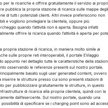
 per le ricariche e offrire gratuitamente il servizio ai propri
ere pubblica la propria stazione di ricarica sulle mappe degli
di tutti i potenziali clienti. Altri invece preferiscono non
li e vogliono privilegiare la clientela, oppure più
heggio quando l’attività non è aperta. Bisogna infatti
lmente offrire la ricarica quando l’attività è aperta per pot
a propria stazione di ricarica, in maniera molto simile ai
e sulle proprie reti interoperabili, il portale EViaggio
 appunto nel dettaglio tutte le caratteristiche della stazio
to osservando le referenze presenti sul nostro portale.
 principalmente basato sugli user generated content, ovvero
ti a inserire le strutture presso cui sono presenti stazioni di
ato per pubblicizzare gratuitamente le strutture, in questo
infrastrutture di ricarica alla propria clientela, quindi con la
ettamente dall’esercente. Sul nostro portale, quando una
la possibilità di specificare se i charging point sono ad acces