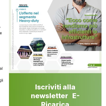
o
 e
al
li
Iscriviti alla
newsletter E-
Ricarica