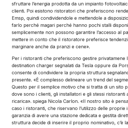
sfruttare l’energia prodotta da un impianto fotovoltaico
clienti. Poi esistono ristoratori che preferiscono rend
Emsp, quindi condividendole e mettendole a disposizione 
farlo perché magari perché hanno pochi stalli disponibi
semplicemente non possono garantire l’accesso al parc
mettere in conto che il ristoratore preferisce tendenzia
marginare anche da pranzi e cene».
Per i ristoranti che preferiscono gestire privatamene l
destination charger segnalati da Tesla oppure da Porsch
consente di condividere la propria struttura segnalando
presente. «È complesso delineare un trend del segmen
Questo per il semplice motivo che si tratta di un sito
dove sono i clienti, gli installatori e gli stessi ristoran
ricarica». spiega Nicola Carlon. «Il nostro sito è pens
caso i ristoranti, che riservano l’utilizzo delle proprie 
garanzia di avere una stazione dedicata e gestita dir
struttura decide di inserire il proprio nominativo, c’è 