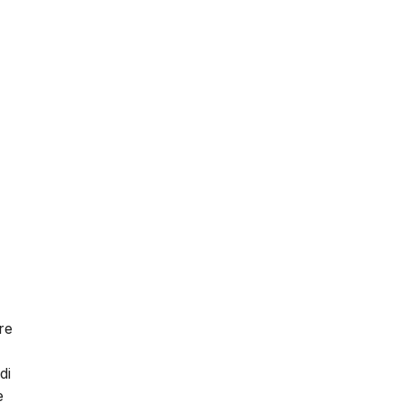
re
di
e