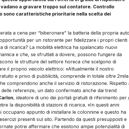
n vadano a gravare troppo sul contatore. Controllo
zo sono caratteristiche prioritarie nella scelta dei
rata a cena per “biberonare” la batteria della propria aut
pportunità per un ristorante per fidelizzare i propri clienti
a di ricarica? La mobilità elettrica ha spalancato nuovi
namica e che, se sfruttati a dovere, possono fungere da
rescono le strutture del settore horeca che scelgono di
care il proprio veicolo elettrico: «Attualmente il nostro
atuito e privo di pubblicità, comprende in totale oltre 2mila
e che comprendono anche il servizio di ristorazione. Rispetto 
 delle referenze, un dato confermato anche dai trend
Carlon
, ideatore di uno dei portali gratuiti di riferimento per g
ire la disponibilità di stazioni di ricarica. «In questi anni
si occupano appunto di installare le colonnine e questo ha
esercizi presenti sul sito. Partendo da questi presupposti e
ornate potrei affermare che esistono ampie potenzialità di