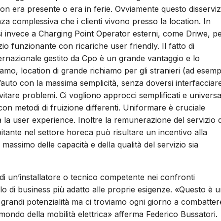
on era presente o era in ferie. Ovviamente questo disserviz
a complessiva che i clienti vivono presso la location. In
rsi invece a Charging Point Operator esterni, come Driwe, p
io funzionante con ricariche user friendly. Il fatto di
ternazionale gestito da Cpo è un grande vantaggio e lo
iamo, location di grande richiamo per gli stranieri (ad esemp
l’auto con la massima semplicità, senza doversi interfacciar
itare problemi. Ci vogliono approcci semplificati e universal
con metodi di fruizione differenti. Uniformare è cruciale
a la user experience. Inoltre la remunerazione del servizio d
pitante nel settore horeca può risultare un incentivo alla
l massimo delle capacità e della qualità del servizio sia
i un’installatore o tecnico competente nei confronti
llo di business più adatto alle proprie esigenze. «Questo è 
grandi potenzialità ma ci troviamo ogni giorno a combatter
mondo della mobilità elettrica» afferma Federico Bussatori.