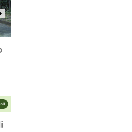
o
coli
i