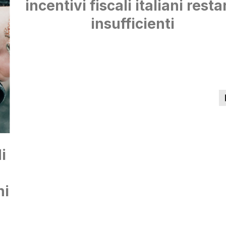
incentivi fiscali italiani rest
insufficienti
i
ni