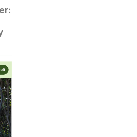
er:
y
coli