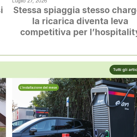
Luglio 27, 2026
i
Stessa spiaggia stesso charg
à
la ricarica diventa leva
competitiva per l’hospitalit
Tutti gli arti
L’installazione del mese