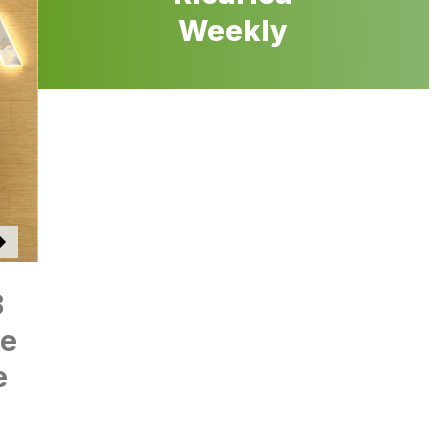
Weekly
8
re
e