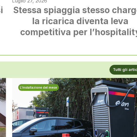
Luglio 27, 2026
i
Stessa spiaggia stesso charg
à
la ricarica diventa leva
competitiva per l’hospitalit
Tutti gli arti
L’installazione del mese