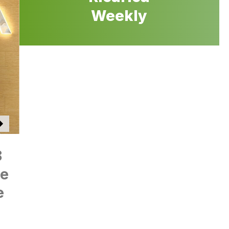
Weekly
8
re
e