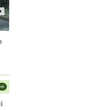
o
coli
i