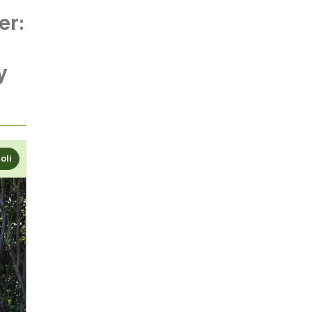
er:
y
coli