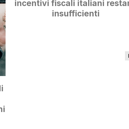
incentivi fiscali italiani rest
insufficienti
i
ni