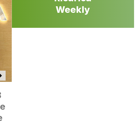
Weekly
8
re
e