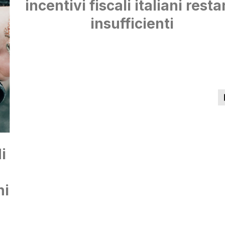
incentivi fiscali italiani rest
insufficienti
i
ni