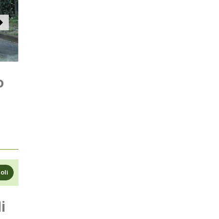
o
coli
i