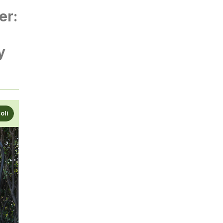
er:
y
coli