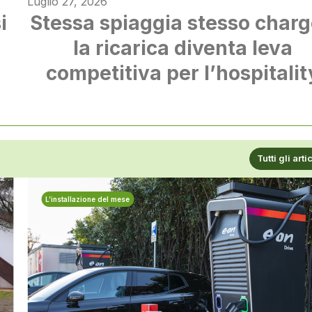
Luglio 27, 2026
i
Stessa spiaggia stesso charg
à
la ricarica diventa leva
competitiva per l’hospitalit
Tutti gli arti
L’installazione del mese