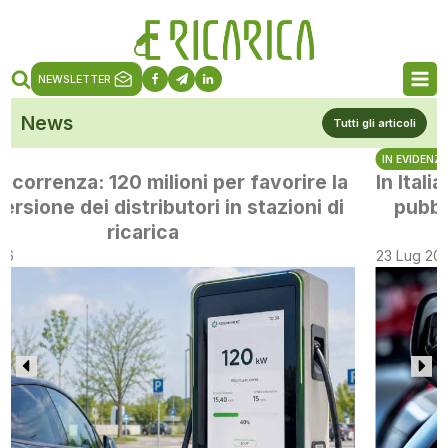
NEWSLETTER
News
Tutti gli articoli
IN EVIDENZA
In Italia a giugno oltre 84mila punti di ricarica
pubblici, record di nuove installazioni nel
secondo trimestre
23 Lug 2026